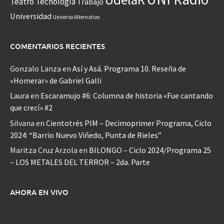
Teatro
Tecnología
Trabajo
Universidad
Universo Alternativo
COMENTARIOS RECIENTES
Gonzalo Lanza
en
Así y Asá. Programa 10. Reseña de
«Homerar» de Gabriel Galli
Laura
en
Escaramujo #6: Columna de historia «Fue cantando
que crecí» #2
Silvana
en
Cientotrés PIM – Decimoprimer Programa, Ciclo
2024: “Barrio Nuevo Viñedo, Punta de Rieles”
Maritza Cruz Arzola
en
BILONGO – Ciclo 2024/Programa 25
– LOS METALES DEL TERROR – 2da. Parte
AHORA EN VIVO