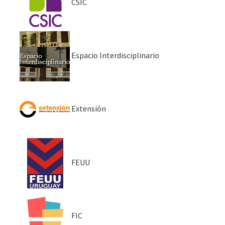
CSIC
Espacio Interdisciplinario
Extensión
FEUU
FIC