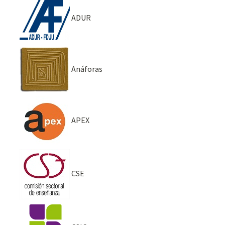
ADUR
Anáforas
APEX
CSE