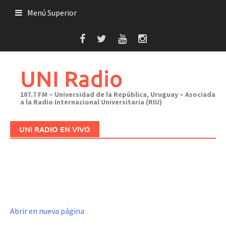
Saltar
Menú Superior
al
contenido
UNI Radio
107.7 FM – Universidad de la República, Uruguay – Asociada
a la Radio Internacional Universitaria (RIU)
UNI RADIO EN VIVO
Abrir en nueva página