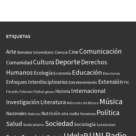
ETIQUETAS
Comunicación
Arte
Cine
Ciencia
Bienestar Universitario
Deporte
Cultura
Derechos
Comunidad
Educación
Humanos
Ecología
Economía
Elecciones
Extensión
Enfoques Interdisciplinarios
Entretenimiento
FIC
Internacional
Historia
Frikismo
Fútbol
Filosofía
género
Música
Investigación
Literatura
Miércoles de Música
Política
Nacionales
Nutrición
otra vuelta
Noticias
Periodismo
Sociedad
Salud
Sociología
Sindicalismo
Solidaridad
UNI Radio
UdelaR