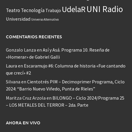
UNI Radio
UdelaR
Teatro
Tecnología
Trabajo
Universidad
Universo Alternativo
COMENTARIOS RECIENTES
Gonzalo Lanza
en
Así y Asá. Programa 10. Reseña de
«Homerar» de Gabriel Galli
Laura
en
Escaramujo #6: Columna de historia «Fue cantando
que crecí» #2
Silvana
en
Cientotrés PIM – Decimoprimer Programa, Ciclo
2024: “Barrio Nuevo Viñedo, Punta de Rieles”
Maritza Cruz Arzola
en
BILONGO – Ciclo 2024/Programa 25
– LOS METALES DEL TERROR – 2da. Parte
AHORA EN VIVO