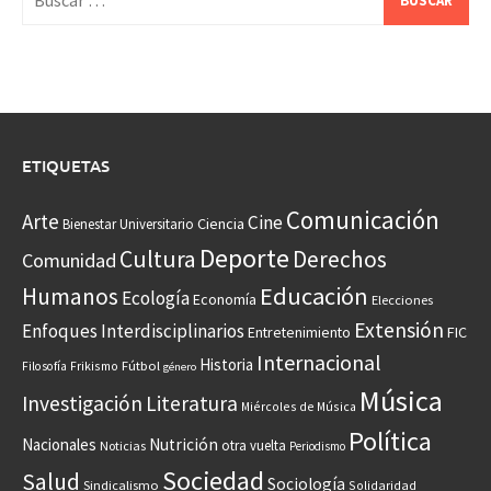
ETIQUETAS
Comunicación
Arte
Cine
Ciencia
Bienestar Universitario
Deporte
Cultura
Derechos
Comunidad
Educación
Humanos
Ecología
Economía
Elecciones
Extensión
Enfoques Interdisciplinarios
Entretenimiento
FIC
Internacional
Historia
Frikismo
Fútbol
Filosofía
género
Música
Investigación
Literatura
Miércoles de Música
Política
Nacionales
Nutrición
otra vuelta
Noticias
Periodismo
Sociedad
Salud
Sociología
Sindicalismo
Solidaridad