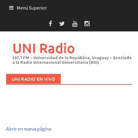
Saltar
Menú Superior
al
contenido
UNI Radio
107.7 FM – Universidad de la República, Uruguay – Asociada
a la Radio Internacional Universitaria (RIU)
UNI RADIO EN VIVO
Abrir en nueva página