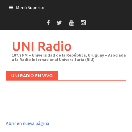
Saltar
Menú Superior
al
contenido
UNI Radio
107.7 FM – Universidad de la República, Uruguay – Asociada
a la Radio Internacional Universitaria (RIU)
UNI RADIO EN VIVO
Abrir en nueva página