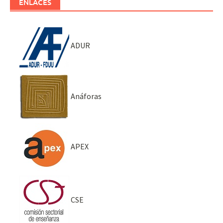
ENLACES
ADUR
Anáforas
APEX
CSE