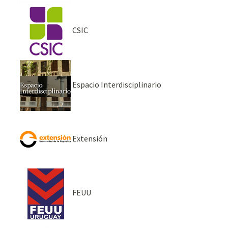
CSIC
Espacio Interdisciplinario
Extensión
FEUU