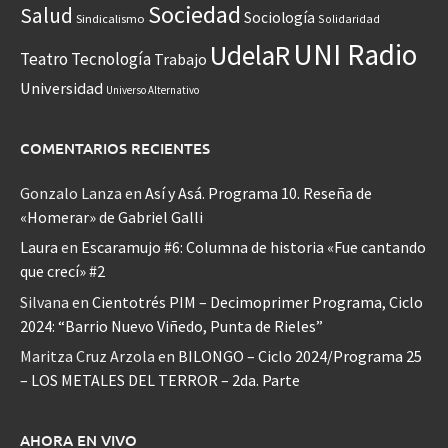
Sociedad
Salud
Sociología
Sindicalismo
Solidaridad
UNI Radio
UdelaR
Teatro
Tecnología
Trabajo
Universidad
Universo Alternativo
COMENTARIOS RECIENTES
Gonzalo Lanza
en
Así y Asá. Programa 10. Reseña de
«Homerar» de Gabriel Galli
Laura
en
Escaramujo #6: Columna de historia «Fue cantando
que crecí» #2
Silvana
en
Cientotrés PIM – Decimoprimer Programa, Ciclo
2024: “Barrio Nuevo Viñedo, Punta de Rieles”
Maritza Cruz Arzola
en
BILONGO – Ciclo 2024/Programa 25
– LOS METALES DEL TERROR – 2da. Parte
AHORA EN VIVO