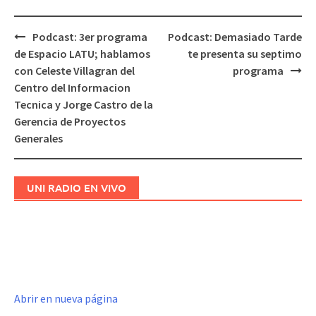
Podcast: 3er programa
Podcast: Demasiado Tarde
Navegación
de Espacio LATU; hablamos
te presenta su septimo
de
con Celeste Villagran del
programa
entradas
Centro del Informacion
Tecnica y Jorge Castro de la
Gerencia de Proyectos
Generales
UNI RADIO EN VIVO
Abrir en nueva página