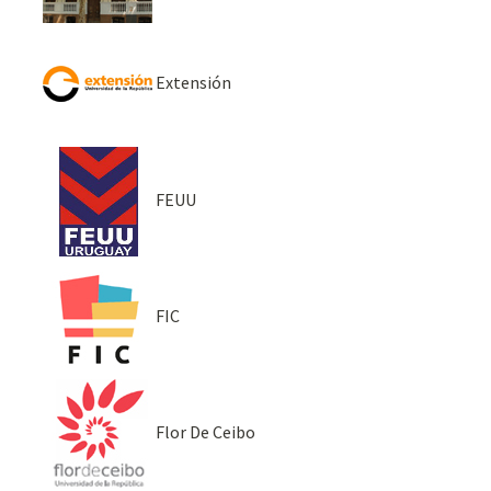
Extensión
FEUU
FIC
Flor De Ceibo