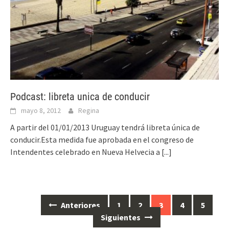
Podcast: libreta unica de conducir
mayo 8, 2012
Regina
A partir del 01/01/2013 Uruguay tendrá libreta única de
conducir.Esta medida fue aprobada en el congreso de
Intendentes celebrado en Nueva Helvecia a
[...]
Anteriores
1
2
3
4
5
Ir
Siguientes
a