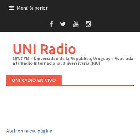
Saltar
Menú Superior
al
contenido
UNI Radio
107.7 FM – Universidad de la República, Uruguay – Asociada
a la Radio Internacional Universitaria (RIU)
UNI RADIO EN VIVO
Abrir en nueva página