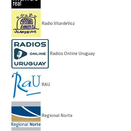
Radio VilardeVoz
Radios Online Uruguay
RAU
Regional Norte