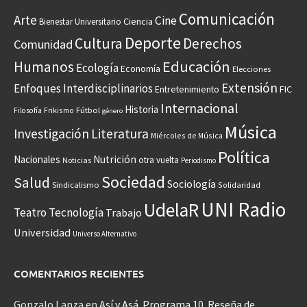
Comunicación
Arte
Cine
Ciencia
Bienestar Universitario
Deporte
Cultura
Derechos
Comunidad
Educación
Humanos
Ecología
Economía
Elecciones
Extensión
Enfoques Interdisciplinarios
Entretenimiento
FIC
Internacional
Historia
Frikismo
Fútbol
Filosofía
género
Música
Investigación
Literatura
Miércoles de Música
Política
Nacionales
Nutrición
otra vuelta
Noticias
Periodismo
Sociedad
Salud
Sociología
Sindicalismo
Solidaridad
UNI Radio
UdelaR
Teatro
Tecnología
Trabajo
Universidad
Universo Alternativo
COMENTARIOS RECIENTES
Gonzalo Lanza
en
Así y Asá. Programa 10. Reseña de