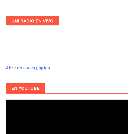
las
entradas
UNI RADIO EN VIVO
Abrir en nueva página
EN YOUTUBE