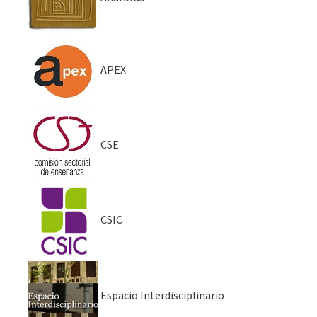
APEX
CSE
CSIC
Espacio Interdisciplinario