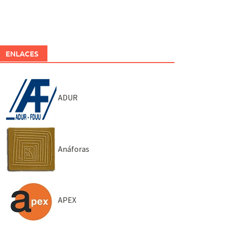
ENLACES
ADUR
Anáforas
APEX