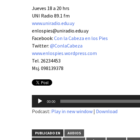
Jueves 18 a 20 hrs
UNI Radio 89.1 fm
www.uniradio.edu.uy
enlospies@uniradio.edu.uy
Facebook:
Con la Cabeza en los Pies
Twitter:
@ConlaCabeza
www.enlospies.wordpress.com
Tel. 26234453
Msj. 098139378
Reproductor
00:00
de
Podcast:
Play in new window
|
Download
audio
PUBLICADO EN
AUDIOS