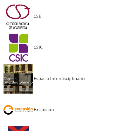
CSE
CSIC
Espacio Interdisciplinario
Extensión