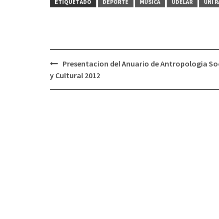
ETIQUETADO
DEPORTE
MÚSICA
UDELAR
UNI 
Presentacion del Anuario de Antropologia So
Navegación
y Cultural 2012
de
entradas