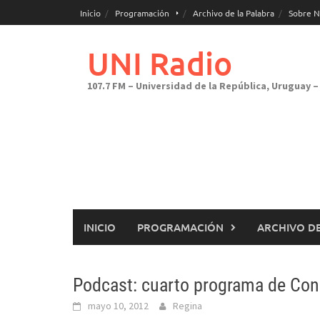
Saltar
Inicio
Programación
Archivo de la Palabra
Sobre N
al
contenido
UNI Radio
107.7 FM – Universidad de la República, Uruguay – 
INICIO
PROGRAMACIÓN
ARCHIVO DE
Podcast: cuarto programa de Con 
mayo 10, 2012
Regina