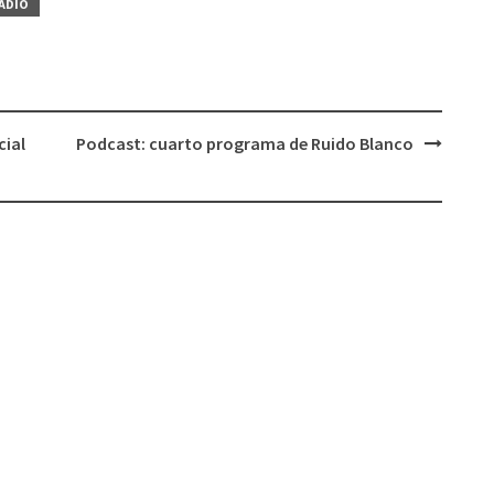
RADIO
para
aumentar
o
disminuir
el
cial
Podcast: cuarto programa de Ruido Blanco
volumen.