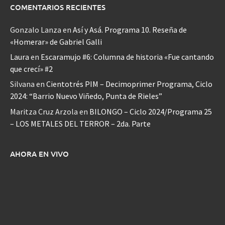
COMENTARIOS RECIENTES
Gonzalo Lanza
en
Así y Asá. Programa 10. Reseña de
«Homerar» de Gabriel Galli
Laura
en
Escaramujo #6: Columna de historia «Fue cantando
que crecí» #2
Silvana
en
Cientotrés PIM – Decimoprimer Programa, Ciclo
2024: “Barrio Nuevo Viñedo, Punta de Rieles”
Maritza Cruz Arzola
en
BILONGO – Ciclo 2024/Programa 25
– LOS METALES DEL TERROR – 2da. Parte
AHORA EN VIVO