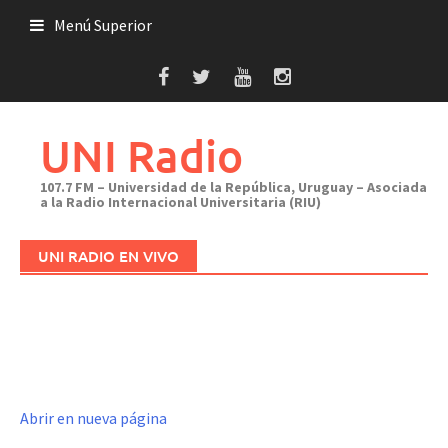
Saltar
Menú Superior
al
contenido
UNI Radio
107.7 FM – Universidad de la República, Uruguay – Asociada
a la Radio Internacional Universitaria (RIU)
UNI RADIO EN VIVO
Abrir en nueva página