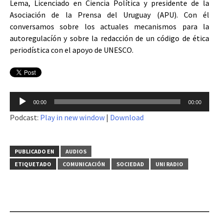
Lema, Licenciado en Ciencia Política y presidente de la
Asociación de la Prensa del Uruguay (APU). Con él
conversamos sobre los actuales mecanismos para la
autoregulacíón y sobre la redacción de un código de ética
periodística con el apoyo de UNESCO.
Reproductor
00:00
00:00
de
Podcast:
Play in new window
|
Download
audio
PUBLICADO EN
AUDIOS
ETIQUETADO
COMUNICACIÓN
SOCIEDAD
UNI RADIO