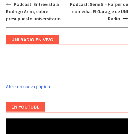
Podcast: Entrevista a
Podcast: Serie 5 – Harper de
Navegación
Rodrigo Arim, sobre
comedia. El Garagje de UNI
de
presupuesto universitario
Radio
entradas
UNI RADIO EN VIVO
Abrir en nueva página
EN YOUTUBE