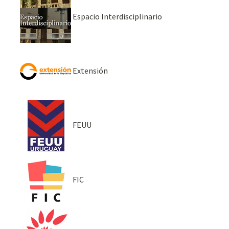
Espacio Interdisciplinario
Extensión
FEUU
FIC