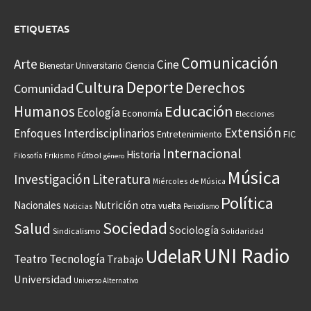
ETIQUETAS
Comunicación
Arte
Cine
Ciencia
Bienestar Universitario
Deporte
Cultura
Derechos
Comunidad
Educación
Humanos
Ecología
Economía
Elecciones
Extensión
Enfoques Interdisciplinarios
Entretenimiento
FIC
Internacional
Historia
Frikismo
Fútbol
Filosofía
género
Música
Investigación
Literatura
Miércoles de Música
Política
Nacionales
Nutrición
otra vuelta
Noticias
Periodismo
Sociedad
Salud
Sociología
Sindicalismo
Solidaridad
UNI Radio
UdelaR
Teatro
Tecnología
Trabajo
Universidad
Universo Alternativo