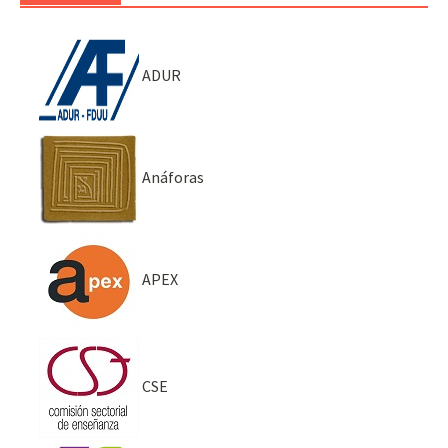
ADUR
Anáforas
APEX
CSE