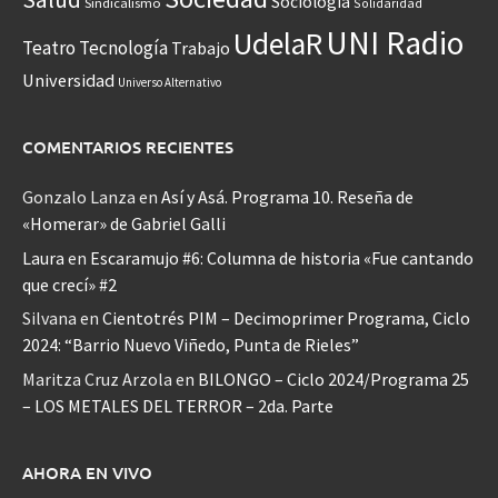
Sociología
Sindicalismo
Solidaridad
UNI Radio
UdelaR
Teatro
Tecnología
Trabajo
Universidad
Universo Alternativo
COMENTARIOS RECIENTES
Gonzalo Lanza
en
Así y Asá. Programa 10. Reseña de
«Homerar» de Gabriel Galli
Laura
en
Escaramujo #6: Columna de historia «Fue cantando
que crecí» #2
Silvana
en
Cientotrés PIM – Decimoprimer Programa, Ciclo
2024: “Barrio Nuevo Viñedo, Punta de Rieles”
Maritza Cruz Arzola
en
BILONGO – Ciclo 2024/Programa 25
– LOS METALES DEL TERROR – 2da. Parte
AHORA EN VIVO