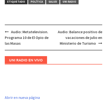
ETIQUETADO
POLÍTICA
SALUD
UNI RADIO
Audio: Metatelevision.
Audio: Balance positivo de
Navegación
Programa 10 de El Opio de
vacaciones de julio en
de
las Masas
Ministerio de Turismo
entradas
UNI RADIO EN VIVO
Abrir en nueva página