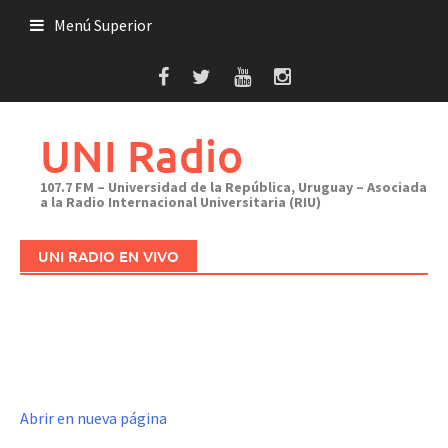
Saltar
Menú Superior
al
contenido
UNI Radio
107.7 FM – Universidad de la República, Uruguay – Asociada
a la Radio Internacional Universitaria (RIU)
UNI RADIO EN VIVO
Abrir en nueva página