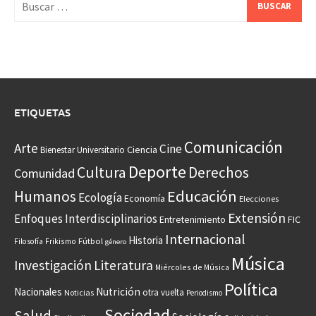
ETIQUETAS
Comunicación
Arte
Cine
Ciencia
Bienestar Universitario
Deporte
Cultura
Derechos
Comunidad
Educación
Humanos
Ecología
Economía
Elecciones
Extensión
Enfoques Interdisciplinarios
Entretenimiento
FIC
Internacional
Historia
Frikismo
Fútbol
Filosofía
género
Música
Investigación
Literatura
Miércoles de Música
Política
Nacionales
Nutrición
otra vuelta
Noticias
Periodismo
Sociedad
Salud