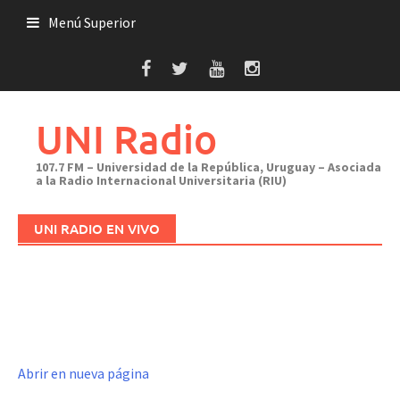
Saltar
Menú Superior
al
contenido
UNI Radio
107.7 FM – Universidad de la República, Uruguay – Asociada
a la Radio Internacional Universitaria (RIU)
UNI RADIO EN VIVO
Abrir en nueva página