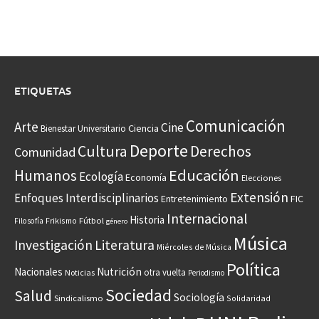
ETIQUETAS
Comunicación
Arte
Cine
Ciencia
Bienestar Universitario
Deporte
Cultura
Derechos
Comunidad
Educación
Humanos
Ecología
Economía
Elecciones
Extensión
Enfoques Interdisciplinarios
Entretenimiento
FIC
Internacional
Historia
Frikismo
Fútbol
Filosofía
género
Música
Investigación
Literatura
Miércoles de Música
Política
Nacionales
Nutrición
otra vuelta
Noticias
Periodismo
Sociedad
Salud
Sociología
Sindicalismo
Solidaridad