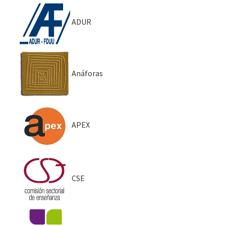
ADUR
Anáforas
APEX
CSE