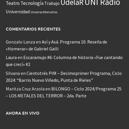
UNI Radio
UdelaR
Teatro
Tecnología
Trabajo
Universidad
Universo Alternativo
COMENTARIOS RECIENTES
Gonzalo Lanza
en
Así y Asá. Programa 10. Reseña de
«Homerar» de Gabriel Galli
Laura
en
Escaramujo #6: Columna de historia «Fue cantando
que crecí» #2
Silvana
en
Cientotrés PIM – Decimoprimer Programa, Ciclo
2024: “Barrio Nuevo Viñedo, Punta de Rieles”
Maritza Cruz Arzola
en
BILONGO – Ciclo 2024/Programa 25
– LOS METALES DEL TERROR – 2da. Parte
AHORA EN VIVO