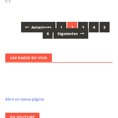
Anteriores
1
2
3
4
5
Ir
6
Siguientes
a
las
entradas
UNI RADIO EN VIVO
Abrir en nueva página
EN YOUTUBE