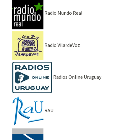
Radio Mundo Real
Radio VilardeVoz
Radios Online Uruguay
RAU