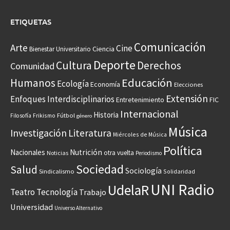
ETIQUETAS
Comunicación
Arte
Cine
Ciencia
Bienestar Universitario
Deporte
Cultura
Derechos
Comunidad
Educación
Humanos
Ecología
Economía
Elecciones
Extensión
Enfoques Interdisciplinarios
Entretenimiento
FIC
Internacional
Historia
Frikismo
Fútbol
Filosofía
género
Música
Investigación
Literatura
Miércoles de Música
Política
Nacionales
Nutrición
otra vuelta
Noticias
Periodismo
Sociedad
Salud
Sociología
Sindicalismo
Solidaridad
UNI Radio
UdelaR
Teatro
Tecnología
Trabajo
Universidad
Universo Alternativo