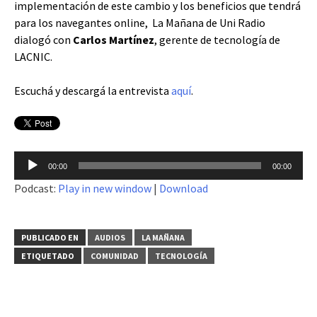
implementación de este cambio y los beneficios que tendrá
para los navegantes online, La Mañana de Uni Radio
dialogó con
Carlos Martínez
, gerente de tecnología de
LACNIC.
Escuchá y descargá la entrevista
aquí
.
Reproductor
00:00
00:00
de
Podcast:
Play in new window
|
Download
audio
PUBLICADO EN
AUDIOS
LA MAÑANA
ETIQUETADO
COMUNIDAD
TECNOLOGÍA