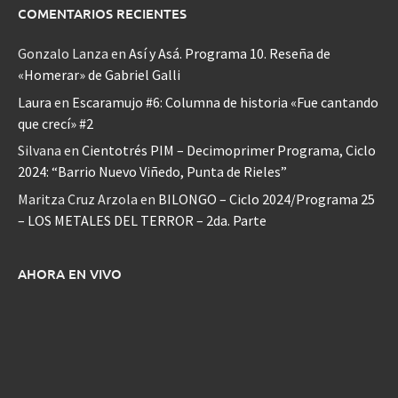
COMENTARIOS RECIENTES
Gonzalo Lanza
en
Así y Asá. Programa 10. Reseña de
«Homerar» de Gabriel Galli
Laura
en
Escaramujo #6: Columna de historia «Fue cantando
que crecí» #2
Silvana
en
Cientotrés PIM – Decimoprimer Programa, Ciclo
2024: “Barrio Nuevo Viñedo, Punta de Rieles”
Maritza Cruz Arzola
en
BILONGO – Ciclo 2024/Programa 25
– LOS METALES DEL TERROR – 2da. Parte
AHORA EN VIVO