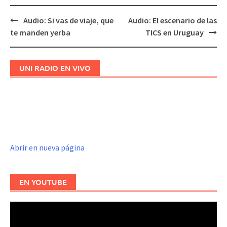
Audio: Si vas de viaje, que
Audio: El escenario de las
Navegación
te manden yerba
TICS en Uruguay
de
entradas
UNI RADIO EN VIVO
Abrir en nueva página
EN YOUTUBE