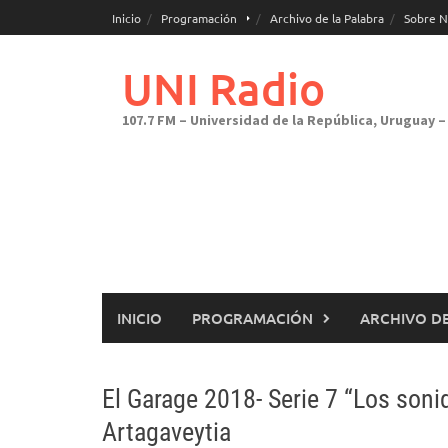
Saltar
Inicio
Programación
Archivo de la Palabra
Sobre N
al
contenido
UNI Radio
107.7 FM – Universidad de la República, Uruguay – 
INICIO
PROGRAMACIÓN
ARCHIVO DE
El Garage 2018- Serie 7 “Los sonid
Artagaveytia