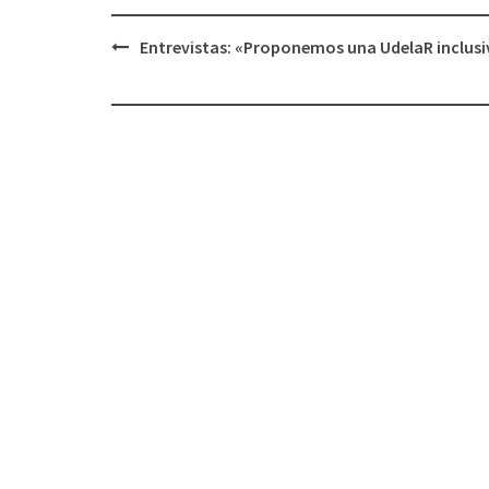
Entrevistas: «Proponemos una UdelaR inclusi
Navegación
de
entradas