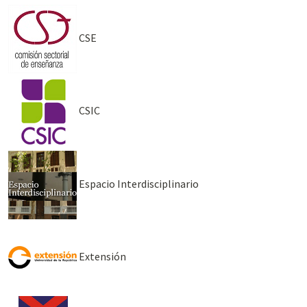
CSE
CSIC
Espacio Interdisciplinario
Extensión