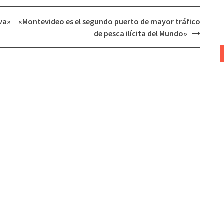
disminuir
va»
«Montevideo es el segundo puerto de mayor tráfico
el
de pesca ilícita del Mundo»
volumen.