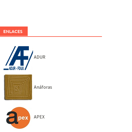
ENLACES
ADUR
Anáforas
APEX