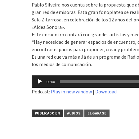
Pablo Silveira nos cuenta sobre la propuesta que a
gran red de emisoras. Esta gran fonoplatea se reali
Sala Zitarrosa, en celebración de los 12 años del p
«Aldea Sonora».
Este encuentro contará con grandes artistas y medi
“Hay necesidad de generar espacios de encuentro,
encontrar espacios para proponer, crear y problema
Es una red que va más allá de un programa de Radio
los medios de comunicación.
Reproductor
00:00
de
Podcast:
Play in new window
|
Download
audio
PUBLICADO EN
AUDIOS
EL GARAGE