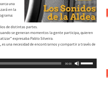
barca una
zará en la
rograma:
os de distintas partes.
 cuando se generan momentos la gente participa, quieren
tizar” expresaba Pablo Silveira.
, es una necesidad de encontrarnos y compartir a través de
Utiliza
00:00
las
teclas
de
flecha
arriba/abajo
para
aumentar
o