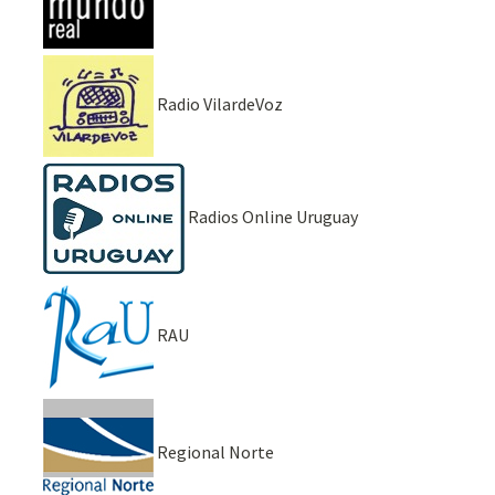
Radio VilardeVoz
Radios Online Uruguay
RAU
Regional Norte