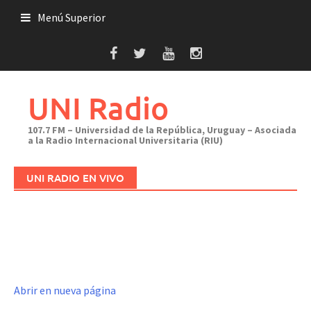
Saltar
Menú Superior
al
contenido
UNI Radio
107.7 FM – Universidad de la República, Uruguay – Asociada
a la Radio Internacional Universitaria (RIU)
UNI RADIO EN VIVO
Abrir en nueva página