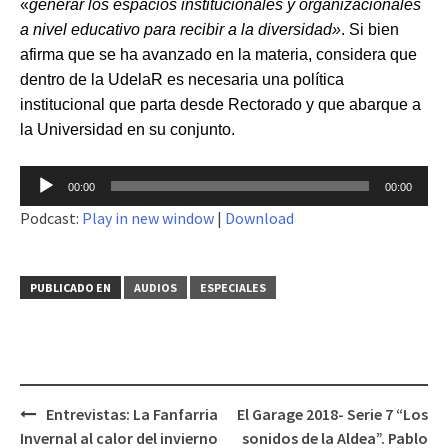
«
generar los espacios institucionales y organizacionales
a nivel educativo para recibir a la diversidad»
. Si bien
afirma que se ha avanzado en la materia, considera que
dentro de la UdelaR es necesaria una política
institucional que parta desde Rectorado y que abarque a
la Universidad en su conjunto.
Reproductor
00:00
00:00
de
Podcast:
Play in new window
|
Download
audio
PUBLICADO EN
AUDIOS
ESPECIALES
Entrevistas: La Fanfarria
El Garage 2018- Serie 7 “Los
Navegación
Invernal al calor del invierno
sonidos de la Aldea”. Pablo