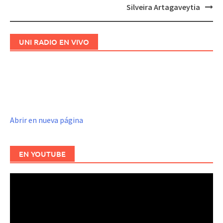
de
Silveira Artagaveytia
entradas
UNI RADIO EN VIVO
Abrir en nueva página
EN YOUTUBE