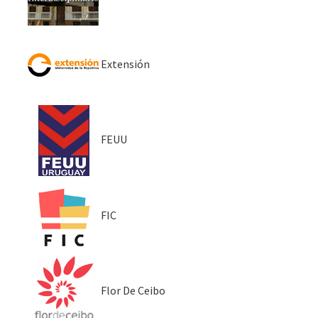
Extensión
FEUU
FIC
Flor De Ceibo