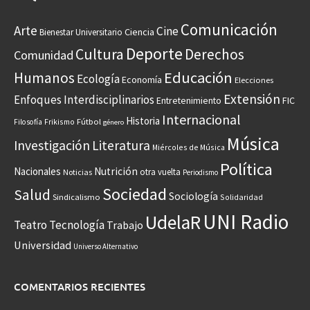
Comunicación
Arte
Cine
Ciencia
Bienestar Universitario
Deporte
Cultura
Derechos
Comunidad
Educación
Humanos
Ecología
Economía
Elecciones
Extensión
Enfoques Interdisciplinarios
Entretenimiento
FIC
Internacional
Historia
Frikismo
Fútbol
Filosofía
género
Música
Investigación
Literatura
Miércoles de Música
Política
Nacionales
Nutrición
otra vuelta
Noticias
Periodismo
Sociedad
Salud
Sociología
Sindicalismo
Solidaridad
UNI Radio
UdelaR
Teatro
Tecnología
Trabajo
Universidad
Universo Alternativo
COMENTARIOS RECIENTES