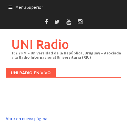
Saltar
Menú Superior
al
contenido
UNI Radio
107.7 FM – Universidad de la República, Uruguay – Asociada
a la Radio Internacional Universitaria (RIU)
UNI RADIO EN VIVO
Abrir en nueva página