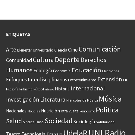
ETIQUETAS
Comunicación
Arte
Cine
Ciencia
Bienestar Universitario
Deporte
Cultura
Derechos
Comunidad
Educación
Humanos
Ecología
Economía
Elecciones
Extensión
Enfoques Interdisciplinarios
Entretenimiento
FIC
Internacional
Historia
Frikismo
Fútbol
Filosofía
género
Música
Investigación
Literatura
Miércoles de Música
Política
Nacionales
Nutrición
otra vuelta
Noticias
Periodismo
Sociedad
Salud
Sociología
Sindicalismo
Solidaridad
UNI Radio
UdelaR
Teatro
Tecnología
Trabajo