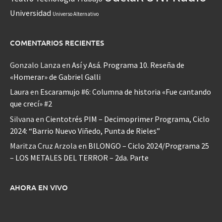
Universidad
Universo Alternativo
COMENTARIOS RECIENTES
Gonzalo Lanza
en
Así y Asá. Programa 10. Reseña de
«Homerar» de Gabriel Galli
Laura
en
Escaramujo #6: Columna de historia «Fue cantando
que crecí» #2
Silvana
en
Cientotrés PIM – Decimoprimer Programa, Ciclo
2024: “Barrio Nuevo Viñedo, Punta de Rieles”
Maritza Cruz Arzola
en
BILONGO – Ciclo 2024/Programa 25
– LOS METALES DEL TERROR – 2da. Parte
AHORA EN VIVO