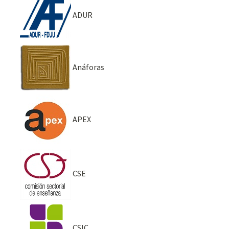
ADUR
Anáforas
APEX
CSE
CSIC