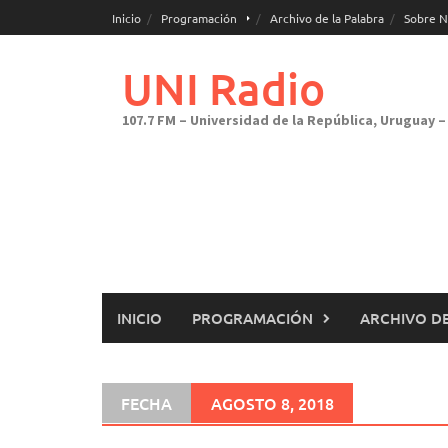
Saltar
Inicio
Programación
Archivo de la Palabra
Sobre N
al
contenido
UNI Radio
107.7 FM – Universidad de la República, Uruguay – 
INICIO
PROGRAMACIÓN
ARCHIVO DE
FECHA
AGOSTO 8, 2018