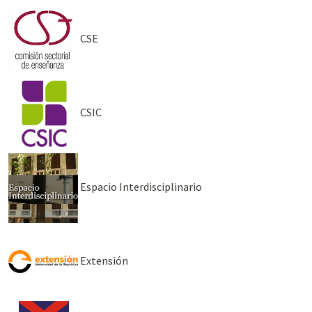
CSE
CSIC
Espacio Interdisciplinario
Extensión