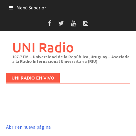
Saltar
Menú Superior
al
contenido
UNI Radio
107.7 FM – Universidad de la República, Uruguay – Asociada
a la Radio Internacional Universitaria (RIU)
UNI RADIO EN VIVO
Abrir en nueva página