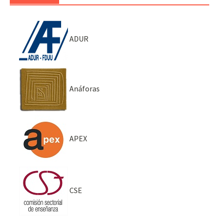
ADUR
Anáforas
APEX
CSE