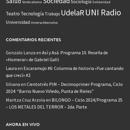
Sociedad
Salud
Sociología
Sindicalismo
Solidaridad
UNI Radio
UdelaR
Teatro
Tecnología
Trabajo
Universidad
Universo Alternativo
COMENTARIOS RECIENTES
Gonzalo Lanza
en
Así y Asá. Programa 10. Reseña de
«Homerar» de Gabriel Galli
Laura
en
Escaramujo #6: Columna de historia «Fue cantando
que crecí» #2
Silvana
en
Cientotrés PIM – Decimoprimer Programa, Ciclo
2024: “Barrio Nuevo Viñedo, Punta de Rieles”
Maritza Cruz Arzola
en
BILONGO – Ciclo 2024/Programa 25
– LOS METALES DEL TERROR – 2da. Parte
AHORA EN VIVO