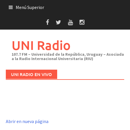
Saltar
Menú Superior
al
contenido
UNI Radio
107.7 FM – Universidad de la República, Uruguay – Asociada
a la Radio Internacional Universitaria (RIU)
UNI RADIO EN VIVO
Abrir en nueva página