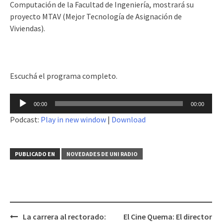
Computación de la Facultad de Ingeniería, mostrará su
proyecto MTAV (Mejor Tecnología de Asignación de
Viviendas).
Escuchá el programa completo.
Reproductor
00:00
00:00
de
Podcast:
Play in new window
|
Download
audio
PUBLICADO EN
NOVEDADES DE UNI RADIO
La carrera al rectorado:
El Cine Quema: El director