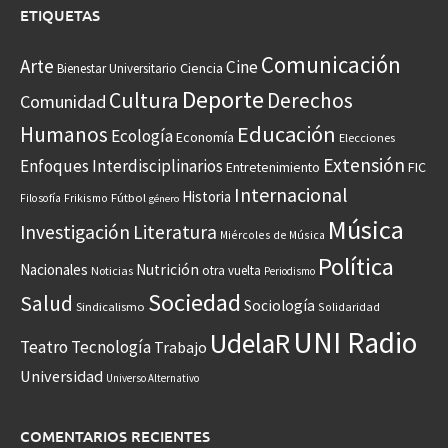
ETIQUETAS
Comunicación
Arte
Cine
Ciencia
Bienestar Universitario
Deporte
Cultura
Derechos
Comunidad
Educación
Humanos
Ecología
Economía
Elecciones
Extensión
Enfoques Interdisciplinarios
Entretenimiento
FIC
Internacional
Historia
Frikismo
Fútbol
Filosofía
género
Música
Investigación
Literatura
Miércoles de Música
Política
Nacionales
Nutrición
otra vuelta
Noticias
Periodismo
Sociedad
Salud
Sociología
Sindicalismo
Solidaridad
UNI Radio
UdelaR
Teatro
Tecnología
Trabajo
Universidad
Universo Alternativo
COMENTARIOS RECIENTES