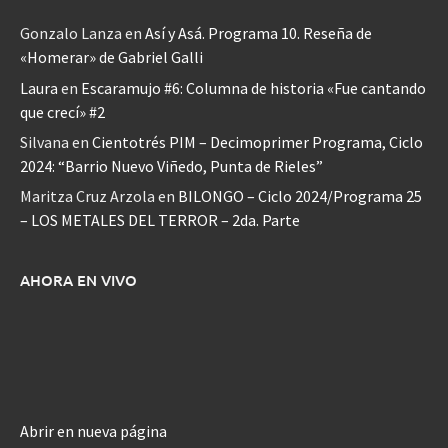
Gonzalo Lanza
en
Así y Asá. Programa 10. Reseña de
«Homerar» de Gabriel Galli
Laura
en
Escaramujo #6: Columna de historia «Fue cantando
que crecí» #2
Silvana
en
Cientotrés PIM – Decimoprimer Programa, Ciclo
2024: “Barrio Nuevo Viñedo, Punta de Rieles”
Maritza Cruz Arzola
en
BILONGO – Ciclo 2024/Programa 25
– LOS METALES DEL TERROR – 2da. Parte
AHORA EN VIVO
Abrir en nueva página