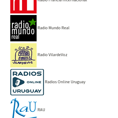
Radio Mundo Real
Radio VilardeVoz
Radios Online Uruguay
RAU