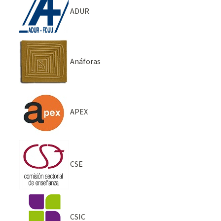
ADUR
Anáforas
APEX
CSE
CSIC