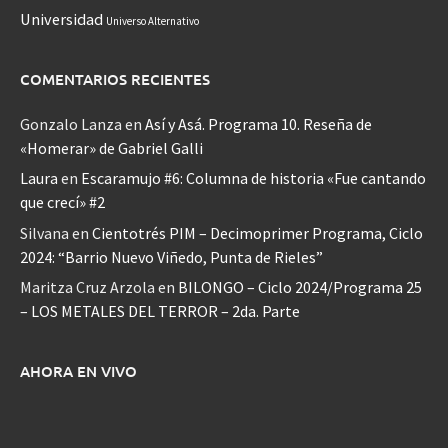
Universidad
Universo Alternativo
COMENTARIOS RECIENTES
Gonzalo Lanza
en
Así y Asá. Programa 10. Reseña de
«Homerar» de Gabriel Galli
Laura
en
Escaramujo #6: Columna de historia «Fue cantando
que crecí» #2
Silvana
en
Cientotrés PIM – Decimoprimer Programa, Ciclo
2024: “Barrio Nuevo Viñedo, Punta de Rieles”
Maritza Cruz Arzola
en
BILONGO – Ciclo 2024/Programa 25
– LOS METALES DEL TERROR – 2da. Parte
AHORA EN VIVO