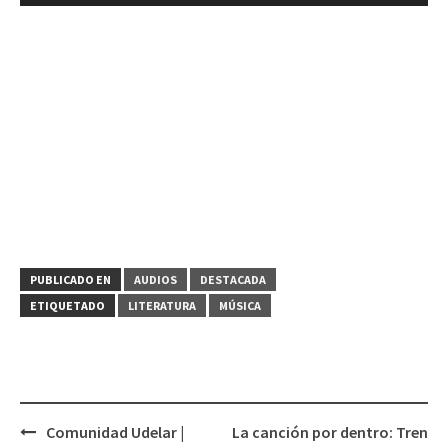
de
audio
PUBLICADO EN
AUDIOS
DESTACADA
ETIQUETADO
LITERATURA
MÚSICA
Comunidad Udelar |
La canción por dentro: Tren