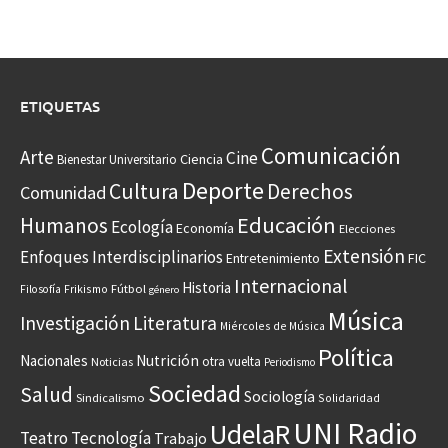
ETIQUETAS
Comunicación
Arte
Cine
Ciencia
Bienestar Universitario
Deporte
Cultura
Derechos
Comunidad
Educación
Humanos
Ecología
Economía
Elecciones
Extensión
Enfoques Interdisciplinarios
Entretenimiento
FIC
Internacional
Historia
Frikismo
Fútbol
Filosofía
género
Música
Investigación
Literatura
Miércoles de Música
Política
Nacionales
Nutrición
otra vuelta
Noticias
Periodismo
Sociedad
Salud
Sociología
Sindicalismo
Solidaridad
UNI Radio
UdelaR
Teatro
Tecnología
Trabajo