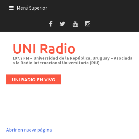
Saltar
Menú Superior
al
contenido
UNI Radio
107.7 FM – Universidad de la República, Uruguay – Asociada
a la Radio Internacional Universitaria (RIU)
UNI RADIO EN VIVO
Abrir en nueva página