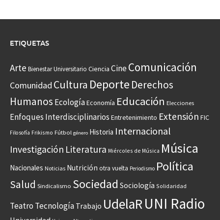
ETIQUETAS
Comunicación
Arte
Cine
Ciencia
Bienestar Universitario
Deporte
Cultura
Derechos
Comunidad
Educación
Humanos
Ecología
Economía
Elecciones
Extensión
Enfoques Interdisciplinarios
Entretenimiento
FIC
Internacional
Historia
Frikismo
Fútbol
Filosofía
género
Música
Investigación
Literatura
Miércoles de Música
Política
Nacionales
Nutrición
otra vuelta
Noticias
Periodismo
Sociedad
Salud
Sociología
Sindicalismo
Solidaridad
UNI Radio
UdelaR
Teatro
Tecnología
Trabajo
Universidad