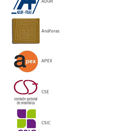
ADUR
Anáforas
APEX
CSE
CSIC