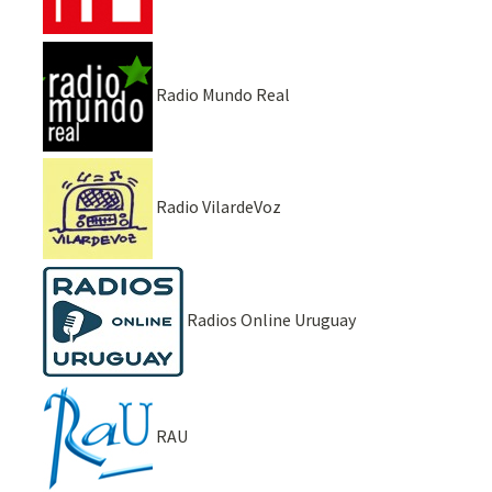
Radio Mundo Real
Radio VilardeVoz
Radios Online Uruguay
RAU