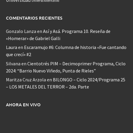
Universo Alternativo
COMENTARIOS RECIENTES
Gonzalo Lanza
en
Así y Asá. Programa 10. Reseña de
«Homerar» de Gabriel Galli
Laura
en
Escaramujo #6: Columna de historia «Fue cantando
que crecí» #2
Silvana
en
Cientotrés PIM – Decimoprimer Programa, Ciclo
2024: “Barrio Nuevo Viñedo, Punta de Rieles”
Maritza Cruz Arzola
en
BILONGO – Ciclo 2024/Programa 25
– LOS METALES DEL TERROR – 2da. Parte
AHORA EN VIVO