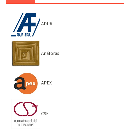
ADUR
Anáforas
APEX
CSE