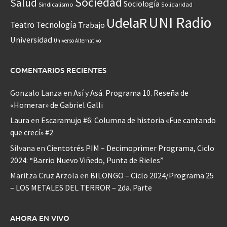
Sociedad
Salud
Sociología
Sindicalismo
Solidaridad
UNI Radio
UdelaR
Teatro
Tecnología
Trabajo
Universidad
Universo Alternativo
COMENTARIOS RECIENTES
Gonzalo Lanza
en
Así y Asá. Programa 10. Reseña de
«Homerar» de Gabriel Galli
Laura
en
Escaramujo #6: Columna de historia «Fue cantando
que crecí» #2
Silvana
en
Cientotrés PIM – Decimoprimer Programa, Ciclo
2024: “Barrio Nuevo Viñedo, Punta de Rieles”
Maritza Cruz Arzola
en
BILONGO – Ciclo 2024/Programa 25
– LOS METALES DEL TERROR – 2da. Parte
AHORA EN VIVO