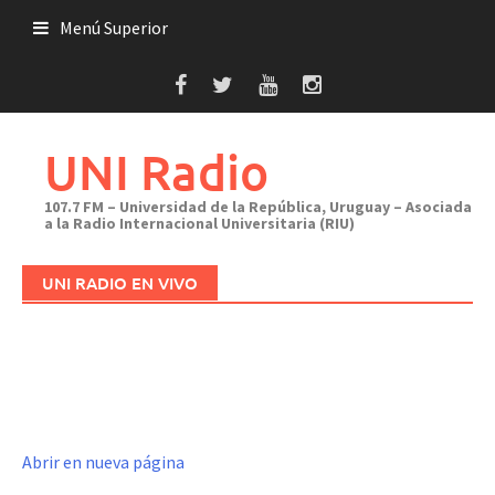
Saltar
Menú Superior
al
contenido
UNI Radio
107.7 FM – Universidad de la República, Uruguay – Asociada
a la Radio Internacional Universitaria (RIU)
UNI RADIO EN VIVO
Abrir en nueva página