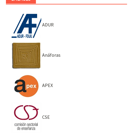
ADUR
Anáforas
APEX
CSE