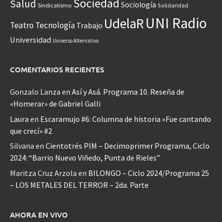
Sociedad
Salud
Sociología
Sindicalismo
Solidaridad
UNI Radio
UdelaR
Teatro
Tecnología
Trabajo
Universidad
Universo Alternativo
COMENTARIOS RECIENTES
Gonzalo Lanza
en
Así y Asá. Programa 10. Reseña de
«Homerar» de Gabriel Galli
Laura
en
Escaramujo #6: Columna de historia «Fue cantando
que crecí» #2
Silvana
en
Cientotrés PIM – Decimoprimer Programa, Ciclo
2024: “Barrio Nuevo Viñedo, Punta de Rieles”
Maritza Cruz Arzola
en
BILONGO – Ciclo 2024/Programa 25
– LOS METALES DEL TERROR – 2da. Parte
AHORA EN VIVO