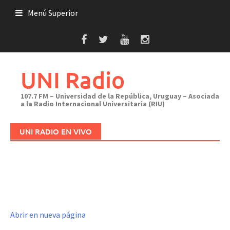
Saltar
Menú Superior
al
contenido
UNI Radio
107.7 FM – Universidad de la República, Uruguay – Asociada
a la Radio Internacional Universitaria (RIU)
UNI RADIO EN VIVO
Abrir en nueva página