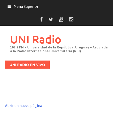
Saltar
Menú Superior
al
contenido
UNI Radio
107.7 FM – Universidad de la República, Uruguay – Asociada
a la Radio Internacional Universitaria (RIU)
UNI RADIO EN VIVO
Abrir en nueva página