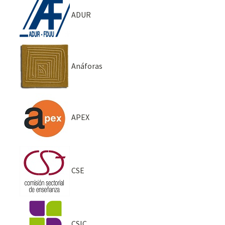
ADUR
Anáforas
APEX
CSE
CSIC