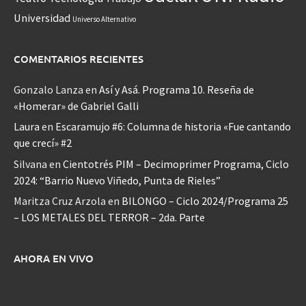
Universidad
Universo Alternativo
COMENTARIOS RECIENTES
Gonzalo Lanza
en
Así y Asá. Programa 10. Reseña de
«Homerar» de Gabriel Galli
Laura
en
Escaramujo #6: Columna de historia «Fue cantando
que crecí» #2
Silvana
en
Cientotrés PIM – Decimoprimer Programa, Ciclo
2024: “Barrio Nuevo Viñedo, Punta de Rieles”
Maritza Cruz Arzola
en
BILONGO – Ciclo 2024/Programa 25
– LOS METALES DEL TERROR – 2da. Parte
AHORA EN VIVO