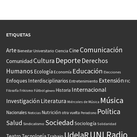
ETIQUETAS
Comunicación
Arte
Cine
Ciencia
Bienestar Universitario
Deporte
Cultura
Derechos
Comunidad
Educación
Humanos
Ecología
Economía
Elecciones
Extensión
Enfoques Interdisciplinarios
Entretenimiento
FIC
Internacional
Historia
Frikismo
Fútbol
Filosofía
género
Música
Investigación
Literatura
Miércoles de Música
Política
Nacionales
Nutrición
otra vuelta
Noticias
Periodismo
Sociedad
Salud
Sociología
Sindicalismo
Solidaridad
UNI Radio
UdelaR
Teatro
Tecnología
Trabajo