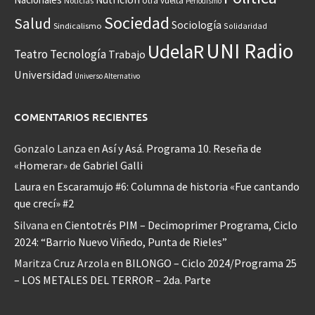
otra vuelta
Noticias
Periodismo
Sociedad
Salud
Sociología
Sindicalismo
Solidaridad
UNI Radio
UdelaR
Teatro
Tecnología
Trabajo
Universidad
Universo Alternativo
COMENTARIOS RECIENTES
Gonzalo Lanza
en
Así y Asá. Programa 10. Reseña de
«Homerar» de Gabriel Galli
Laura
en
Escaramujo #6: Columna de historia «Fue cantando
que crecí» #2
Silvana
en
Cientotrés PIM – Decimoprimer Programa, Ciclo
2024: “Barrio Nuevo Viñedo, Punta de Rieles”
Maritza Cruz Arzola
en
BILONGO – Ciclo 2024/Programa 25
– LOS METALES DEL TERROR – 2da. Parte