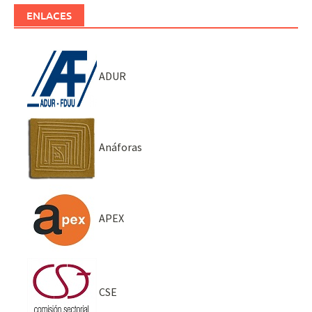
ENLACES
ADUR
Anáforas
APEX
CSE