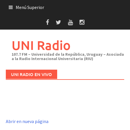
Saltar
Menú Superior
al
contenido
UNI Radio
107.7 FM – Universidad de la República, Uruguay – Asociada
a la Radio Internacional Universitaria (RIU)
UNI RADIO EN VIVO
Abrir en nueva página