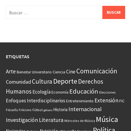
Buscar:
ETIQUETAS
Comunicación
Arte
Cine
Ciencia
Bienestar Universitario
Deporte
Cultura
Derechos
Comunidad
Educación
Humanos
Ecología
Economía
Elecciones
Extensión
Enfoques Interdisciplinarios
Entretenimiento
FIC
Internacional
Historia
Frikismo
Fútbol
Filosofía
género
Música
Investigación
Literatura
Miércoles de Música
Política
Nacionales
Nutrición