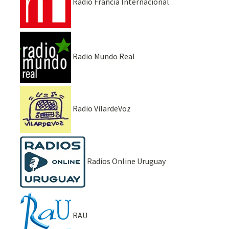
Radio Francia Internacional
Radio Mundo Real
Radio VilardeVoz
Radios Online Uruguay
RAU