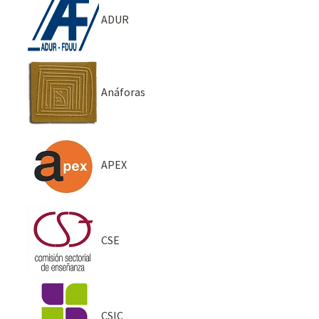
ADUR
Anáforas
APEX
CSE
CSIC