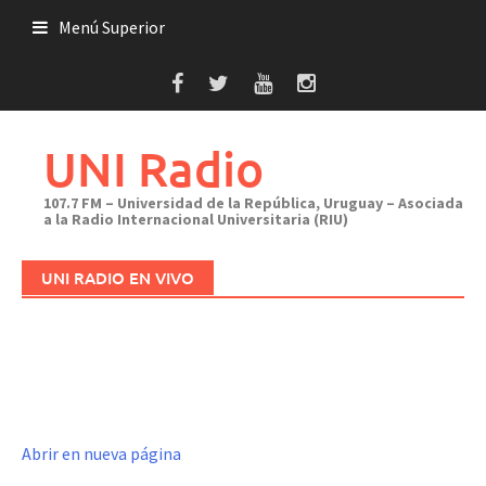
Saltar
Menú Superior
al
contenido
UNI Radio
107.7 FM – Universidad de la República, Uruguay – Asociada
a la Radio Internacional Universitaria (RIU)
UNI RADIO EN VIVO
Abrir en nueva página