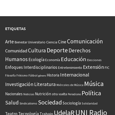
ETIQUETAS
Comunicación
Arte
Cine
Ciencia
Bienestar Universitario
Deporte
Cultura
Derechos
Comunidad
Educación
Humanos
Ecología
Economía
Elecciones
Extensión
Enfoques Interdisciplinarios
Entretenimiento
FIC
Internacional
Historia
Frikismo
Fútbol
Filosofía
género
Música
Investigación
Literatura
Miércoles de Música
Política
Nacionales
Nutrición
otra vuelta
Noticias
Periodismo
Sociedad
Salud
Sociología
Sindicalismo
Solidaridad
UNI Radio
UdelaR
Teatro
Tecnología
Trabajo