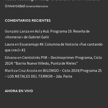
Universidad
Universo Alternativo
COMENTARIOS RECIENTES
Gonzalo Lanza
en
Así y Asá. Programa 10. Reseña de
«Homerar» de Gabriel Galli
Laura
en
Escaramujo #6: Columna de historia «Fue cantando
que crecí» #2
Silvana
en
Cientotrés PIM – Decimoprimer Programa, Ciclo
2024: “Barrio Nuevo Viñedo, Punta de Rieles”
Maritza Cruz Arzola
en
BILONGO – Ciclo 2024/Programa 25
– LOS METALES DEL TERROR – 2da. Parte
AHORA EN VIVO