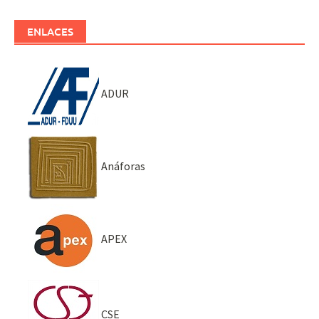
ENLACES
ADUR
Anáforas
APEX
CSE