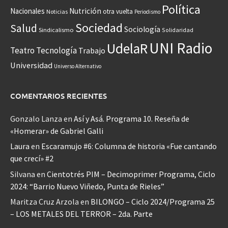
Política
Nacionales
Nutrición
otra vuelta
Noticias
Periodismo
Sociedad
Salud
Sociología
Sindicalismo
Solidaridad
UNI Radio
UdelaR
Teatro
Tecnología
Trabajo
Universidad
Universo Alternativo
COMENTARIOS RECIENTES
Gonzalo Lanza
en
Así y Asá. Programa 10. Reseña de
«Homerar» de Gabriel Galli
Laura
en
Escaramujo #6: Columna de historia «Fue cantando
que crecí» #2
Silvana
en
Cientotrés PIM – Decimoprimer Programa, Ciclo
2024: “Barrio Nuevo Viñedo, Punta de Rieles”
Maritza Cruz Arzola
en
BILONGO – Ciclo 2024/Programa 25
– LOS METALES DEL TERROR – 2da. Parte