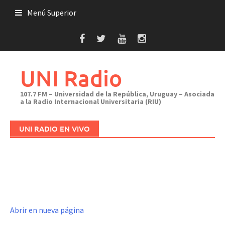
Saltar
Menú Superior
al
contenido
UNI Radio
107.7 FM – Universidad de la República, Uruguay – Asociada
a la Radio Internacional Universitaria (RIU)
UNI RADIO EN VIVO
Abrir en nueva página