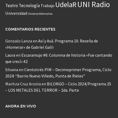
UNI Radio
UdelaR
Teatro
Tecnología
Trabajo
Universidad
Universo Alternativo
COMENTARIOS RECIENTES
Gonzalo Lanza
en
Así y Asá. Programa 10. Reseña de
«Homerar» de Gabriel Galli
Laura
en
Escaramujo #6: Columna de historia «Fue cantando
que crecí» #2
Silvana
en
Cientotrés PIM – Decimoprimer Programa, Ciclo
2024: “Barrio Nuevo Viñedo, Punta de Rieles”
Maritza Cruz Arzola
en
BILONGO – Ciclo 2024/Programa 25
– LOS METALES DEL TERROR – 2da. Parte
AHORA EN VIVO