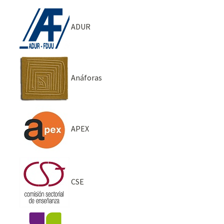
ADUR
Anáforas
APEX
CSE