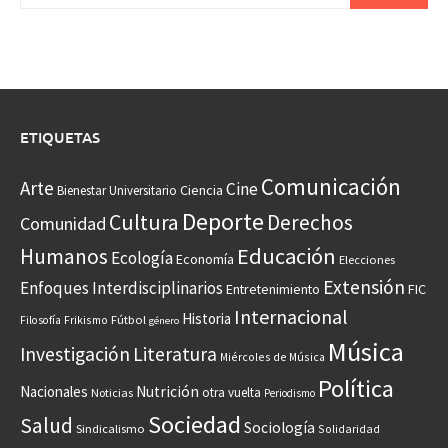
ETIQUETAS
Comunicación
Arte
Cine
Ciencia
Bienestar Universitario
Deporte
Cultura
Derechos
Comunidad
Educación
Humanos
Ecología
Economía
Elecciones
Extensión
Enfoques Interdisciplinarios
Entretenimiento
FIC
Internacional
Historia
Frikismo
Fútbol
Filosofía
género
Música
Investigación
Literatura
Miércoles de Música
Política
Nacionales
Nutrición
otra vuelta
Noticias
Periodismo
Sociedad
Salud
Sociología
Sindicalismo
Solidaridad