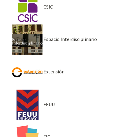
CSIC
Espacio Interdisciplinario
Extensión
FEUU
FIC