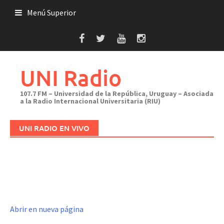
Saltar
Menú Superior
al
contenido
UNI Radio
107.7 FM – Universidad de la República, Uruguay – Asociada
a la Radio Internacional Universitaria (RIU)
UNI RADIO EN VIVO
Abrir en nueva página