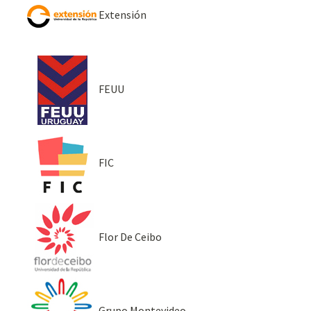
Extensión
FEUU
FIC
Flor De Ceibo
Grupo Montevideo