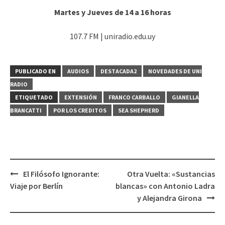
Martes y Jueves de 14 a 16 horas
107.7 FM | uniradio.edu.uy
PUBLICADO EN
AUDIOS
DESTACADA2
NOVEDADES DE UNI
RADIO
ETIQUETADO
EXTENSIÓN
FRANCO CARBALLO
GIANELLA
BRANCATTI
POR LOS CREDITOS
SEA SHEPHERD
El Filósofo Ignorante:
Otra Vuelta: «Sustancias
Navegación
Viaje por Berlín
blancas» con Antonio Ladra
de
y Alejandra Girona
entradas