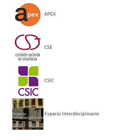
APEX
CSE
CSIC
Espacio Interdisciplinario