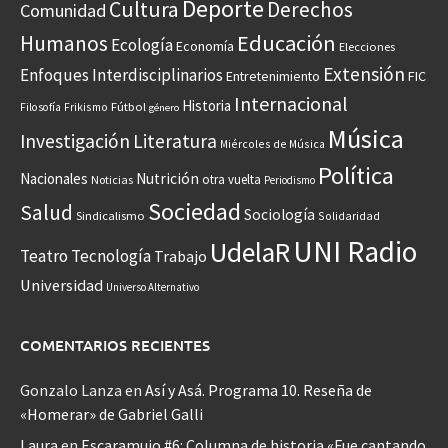
Deporte
Cultura
Derechos
Comunidad
Educación
Humanos
Ecología
Economía
Elecciones
Extensión
Enfoques Interdisciplinarios
Entretenimiento
FIC
Internacional
Historia
Frikismo
Fútbol
Filosofía
género
Música
Investigación
Literatura
Miércoles de Música
Política
Nacionales
Nutrición
otra vuelta
Noticias
Periodismo
Sociedad
Salud
Sociología
Sindicalismo
Solidaridad
UNI Radio
UdelaR
Teatro
Tecnología
Trabajo
Universidad
Universo Alternativo
COMENTARIOS RECIENTES
Gonzalo Lanza
en
Así y Asá. Programa 10. Reseña de
«Homerar» de Gabriel Galli
Laura
en
Escaramujo #6: Columna de historia «Fue cantando