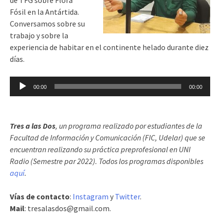
Fósil en la Antártida.
Conversamos sobre su
trabajo y sobre la
experiencia de habitar en el continente helado durante diez
días.
Reproductor
00:00
00:00
de
audio
Tres a las Dos
, un programa realizado por estudiantes de la
Facultad de Información y Comunicación (FIC, Udelar) que se
encuentran realizando su práctica preprofesional en UNI
Radio (Semestre par 2022). Todos los programas disponibles
aquí
.
Vías de contacto
:
Instagram
y
Twitter
.
Mail
: tresalasdos@gmail.com.