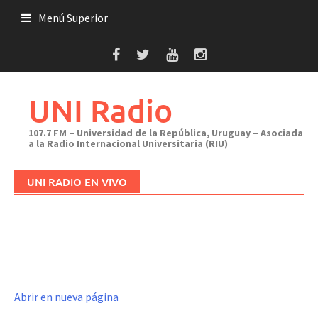
Saltar
Menú Superior
al
contenido
UNI Radio
107.7 FM – Universidad de la República, Uruguay – Asociada
a la Radio Internacional Universitaria (RIU)
UNI RADIO EN VIVO
Abrir en nueva página