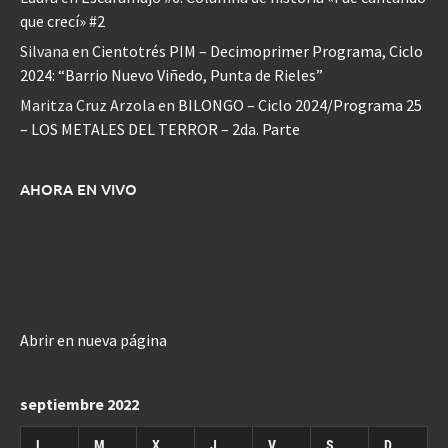
que crecí» #2
Silvana
en
Cientotrés PIM – Decimoprimer Programa, Ciclo
2024: “Barrio Nuevo Viñedo, Punta de Rieles”
Maritza Cruz Arzola
en
BILONGO – Ciclo 2024/Programa 25
– LOS METALES DEL TERROR – 2da. Parte
AHORA EN VIVO
Abrir en nueva página
septiembre 2022
L
M
X
J
V
S
D