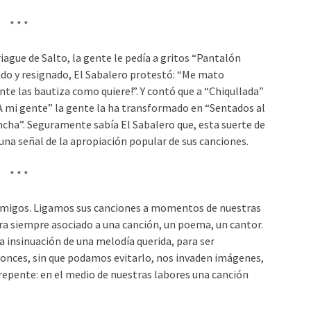
* * *
riague de Salto, la gente le pedía a gritos “Pantalón
tido y resignado, El Sabalero protestó: “Me mato
te las bautiza como quiere!”. Y contó que a “Chiqullada”
“A mi gente” la gente la ha transformado en “Sentados al
Pancha”. Seguramente sabía El Sabalero que, esta suerte de
una señal de la apropiación popular de sus canciones.
* * *
amigos. Ligamos sus canciones a momentos de nuestras
ra siempre asociado a una canción, un poema, un cantor.
a insinuación de una melodía querida, para ser
onces, sin que podamos evitarlo, nos invaden imágenes,
repente: en el medio de nuestras labores una canción