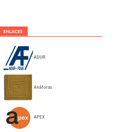
ENLACES
ADUR
Anáforas
APEX