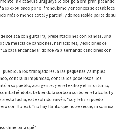
ormente la dictadura uruguaya lo obligó a emigrar, pasando
ña es expulsado por el franquismo y entonces se establece
do más o menos total y parcial, y donde reside parte de su
de solista con guitarra, presentaciones con bandas, una
iva mezcla de canciones, narraciones, y ediciones de
“La casa encantada” donde va alternando canciones con
el pueblo, a los trabajadores, a las pequeñas y simples
mundo, contra la impunidad, contra los poderosos, los
tó a su pueblo, a su gente, y en el exilio y el infortunio,
, combatiéndola, bebiéndola sorbo a sorbo en el alcohol y
a esta lucha, este sufrido vaivén: “soy feliz si puedo
ro con flores), “no hay llanto que no se seque, ni sonrisa
aso dime para qué”