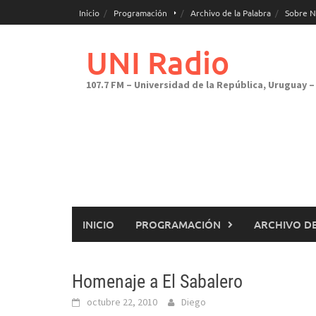
Saltar
Inicio
Programación
Archivo de la Palabra
Sobre N
al
contenido
UNI Radio
107.7 FM – Universidad de la República, Uruguay – 
INICIO
PROGRAMACIÓN
ARCHIVO DE
Homenaje a El Sabalero
octubre 22, 2010
Diego