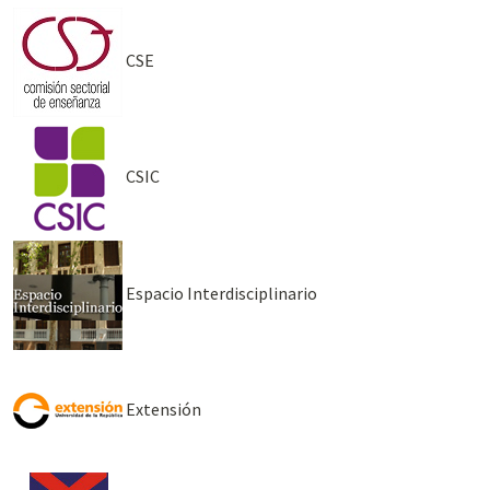
CSE
CSIC
Espacio Interdisciplinario
Extensión