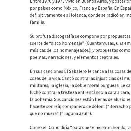
Entre 1970 y 1973 vivió en Buenos Aires, y posteri
por países como México, Francia y España. En Espa
definitivamente en Holanda, donde se radicó en mo
familia.
Su profusa discografía se compone por propuestas 
suerte de “disco homenaje” (Cuentamusas, una emot
músicas de los homenajeados); y propuestas como 
poemas, narraciones, y elementos teatrales.
En sus canciones El Sabalero le canta a las cosas d
cosas de la vida. Cantó contra las injusticias del 
militares, la iglesia, la doble moral burguesa. Le can
luchó contra la tristeza enfrentándola cara a cara
la bohemia. Sus canciones están llenas de alusiones 
hacerte sonreír, compañero de dolor” (“Borracho pe
que no muera” (“Laguna azul”).
Como el Darno diría “para que te hicieron hondo, v