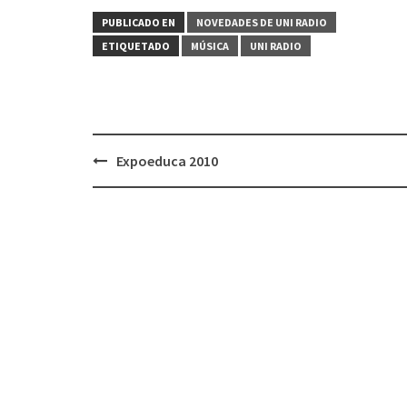
PUBLICADO EN
NOVEDADES DE UNI RADIO
ETIQUETADO
MÚSICA
UNI RADIO
Expoeduca 2010
Navegación
de
entradas