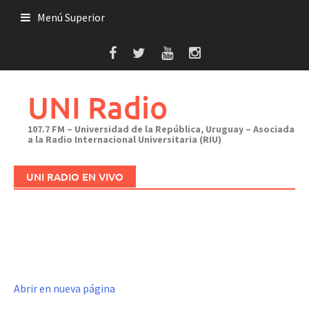
Saltar
Menú Superior
al
contenido
UNI Radio
107.7 FM – Universidad de la República, Uruguay – Asociada
a la Radio Internacional Universitaria (RIU)
UNI RADIO EN VIVO
Abrir en nueva página