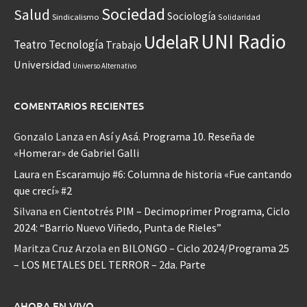
Sociedad
Salud
Sociología
Sindicalismo
Solidaridad
UNI Radio
UdelaR
Teatro
Tecnología
Trabajo
Universidad
Universo Alternativo
COMENTARIOS RECIENTES
Gonzalo Lanza
en
Así y Asá. Programa 10. Reseña de
«Homerar» de Gabriel Galli
Laura
en
Escaramujo #6: Columna de historia «Fue cantando
que crecí» #2
Silvana
en
Cientotrés PIM – Decimoprimer Programa, Ciclo
2024: “Barrio Nuevo Viñedo, Punta de Rieles”
Maritza Cruz Arzola
en
BILONGO – Ciclo 2024/Programa 25
– LOS METALES DEL TERROR – 2da. Parte
AHORA EN VIVO