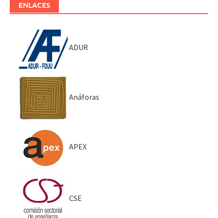
ENLACES
ADUR
Anáforas
APEX
CSE