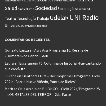
Nacionales
Nutrición
otra vuelta
Noticias
Periodismo
Sociedad
Salud
Sociología
Sindicalismo
Solidaridad
UNI Radio
UdelaR
Teatro
Tecnología
Trabajo
Universidad
Universo Alternativo
COMENTARIOS RECIENTES
Gonzalo Lanza
en
Así y Asá. Programa 10. Reseña de
«Homerar» de Gabriel Galli
Laura
en
Escaramujo #6: Columna de historia «Fue cantando
que crecí» #2
Silvana
en
Cientotrés PIM – Decimoprimer Programa, Ciclo
2024: “Barrio Nuevo Viñedo, Punta de Rieles”
Maritza Cruz Arzola
en
BILONGO – Ciclo 2024/Programa 25
– LOS METALES DEL TERROR – 2da. Parte