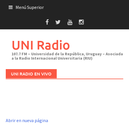
Saltar
Menú Superior
al
contenido
UNI Radio
107.7 FM – Universidad de la República, Uruguay – Asociada
a la Radio Internacional Universitaria (RIU)
UNI RADIO EN VIVO
Abrir en nueva página