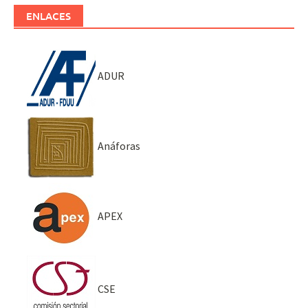
ENLACES
ADUR
Anáforas
APEX
CSE