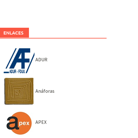
ENLACES
ADUR
Anáforas
APEX