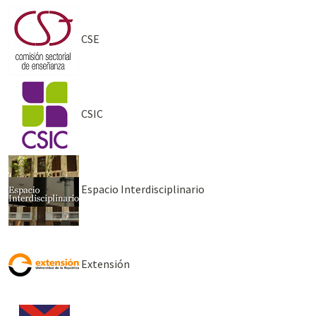
CSE
CSIC
Espacio Interdisciplinario
Extensión