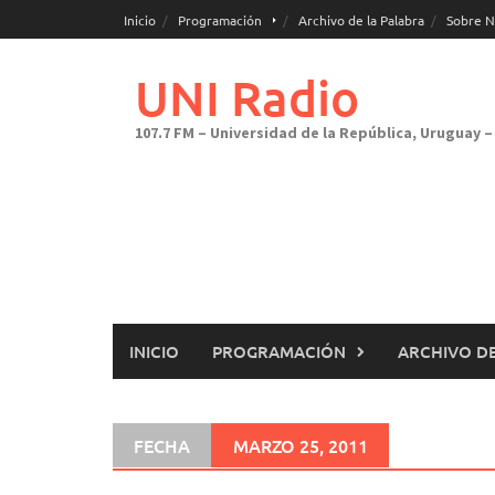
Saltar
Inicio
Programación
Archivo de la Palabra
Sobre N
al
contenido
UNI Radio
107.7 FM – Universidad de la República, Uruguay – 
INICIO
PROGRAMACIÓN
ARCHIVO DE
FECHA
MARZO 25, 2011