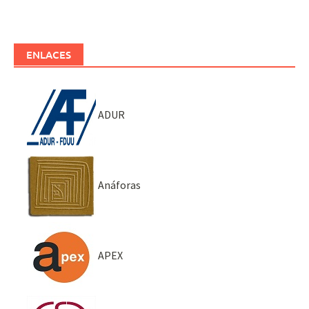
ENLACES
ADUR
Anáforas
APEX