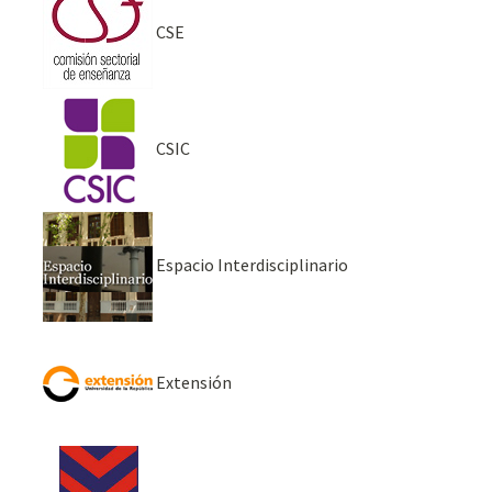
CSE
CSIC
Espacio Interdisciplinario
Extensión