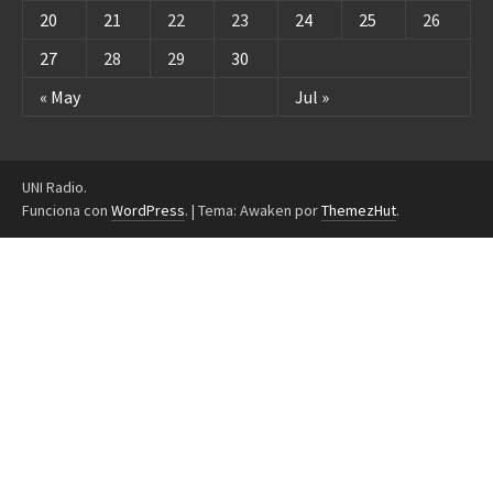
20
21
22
23
24
25
26
27
28
29
30
« May
Jul »
UNI Radio.
Funciona con
WordPress
.
|
Tema: Awaken por
ThemezHut
.