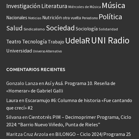
Música
Investigación
Literatura
Miércoles de Música
Política
Nacionales
Nutrición
otra vuelta
Noticias
Periodismo
Sociedad
Salud
Sociología
Sindicalismo
Solidaridad
UNI Radio
UdelaR
Teatro
Tecnología
Trabajo
Universidad
Universo Alternativo
COMENTARIOS RECIENTES
Gonzalo Lanza
en
Así y Asá. Programa 10. Reseña de
«Homerar» de Gabriel Galli
Laura
en
Escaramujo #6: Columna de historia «Fue cantando
que crecí» #2
Silvana
en
Cientotrés PIM – Decimoprimer Programa, Ciclo
2024: “Barrio Nuevo Viñedo, Punta de Rieles”
Maritza Cruz Arzola
en
BILONGO – Ciclo 2024/Programa 25