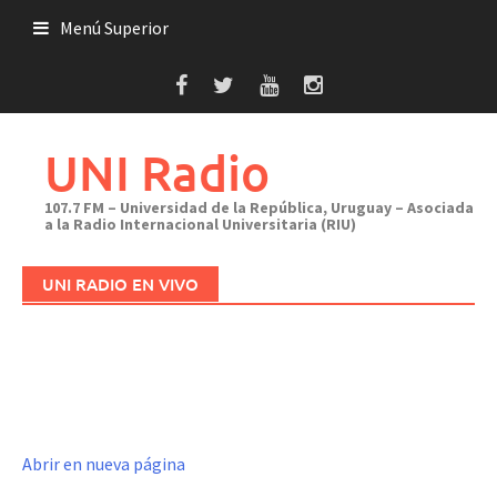
Saltar
Menú Superior
al
contenido
UNI Radio
107.7 FM – Universidad de la República, Uruguay – Asociada
a la Radio Internacional Universitaria (RIU)
UNI RADIO EN VIVO
Abrir en nueva página