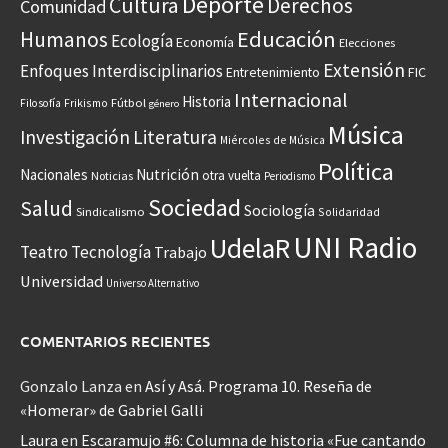
Deporte
Cultura
Derechos
Comunidad
Educación
Humanos
Ecología
Economía
Elecciones
Extensión
Enfoques Interdisciplinarios
Entretenimiento
FIC
Internacional
Historia
Frikismo
Fútbol
Filosofía
género
Música
Investigación
Literatura
Miércoles de Música
Política
Nacionales
Nutrición
otra vuelta
Noticias
Periodismo
Sociedad
Salud
Sociología
Sindicalismo
Solidaridad
UNI Radio
UdelaR
Teatro
Tecnología
Trabajo
Universidad
Universo Alternativo
COMENTARIOS RECIENTES
Gonzalo Lanza
en
Así y Asá. Programa 10. Reseña de
«Homerar» de Gabriel Galli
Laura
en
Escaramujo #6: Columna de historia «Fue cantando