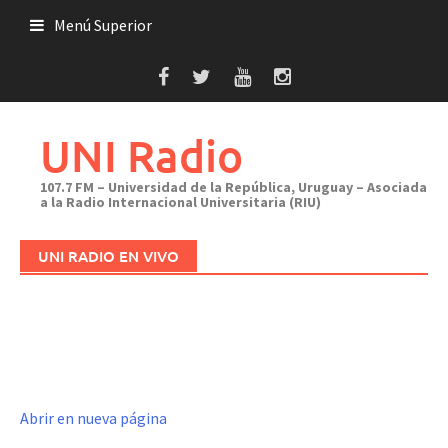
Saltar
Menú Superior
al
contenido
UNI Radio
107.7 FM – Universidad de la República, Uruguay – Asociada
a la Radio Internacional Universitaria (RIU)
UNI RADIO EN VIVO
Abrir en nueva página