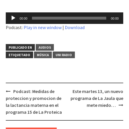
Reproductor
00:00
00:00
de
Podcast:
Play in new window
|
Download
audio
PUBLICADO EN
AUDIOS
ETIQUETADO
MÚSICA
UNI RADIO
Podcast: Medidas de
Este martes 13, un nuevo
Navegación
proteccion y promocion de
programa de La Jaula que
de
la lactancia materna en el
mete miedo…
entradas
programa 15 de La Proteica