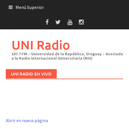
Saltar
Menú Superior
al
contenido
UNI Radio
107.7 FM – Universidad de la República, Uruguay – Asociada
a la Radio Internacional Universitaria (RIU)
UNI RADIO EN VIVO
Abrir en nueva página