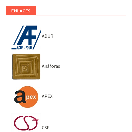
ENLACES
ADUR
Anáforas
APEX
CSE