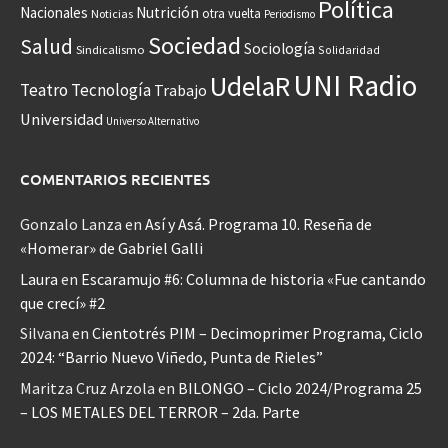
Política
Nacionales
Nutrición
otra vuelta
Noticias
Periodismo
Sociedad
Salud
Sociología
Sindicalismo
Solidaridad
UNI Radio
UdelaR
Teatro
Tecnología
Trabajo
Universidad
Universo Alternativo
COMENTARIOS RECIENTES
Gonzalo Lanza
en
Así y Asá. Programa 10. Reseña de
«Homerar» de Gabriel Galli
Laura
en
Escaramujo #6: Columna de historia «Fue cantando
que crecí» #2
Silvana
en
Cientotrés PIM – Decimoprimer Programa, Ciclo
2024: “Barrio Nuevo Viñedo, Punta de Rieles”
Maritza Cruz Arzola
en
BILONGO – Ciclo 2024/Programa 25
– LOS METALES DEL TERROR – 2da. Parte