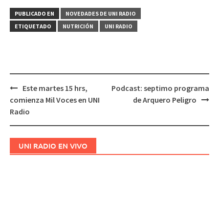
PUBLICADO EN
NOVEDADES DE UNI RADIO
ETIQUETADO
NUTRICIÓN
UNI RADIO
Este martes 15 hrs,
Podcast: septimo programa
Navegación
comienza Mil Voces en UNI
de Arquero Peligro
de
Radio
entradas
UNI RADIO EN VIVO