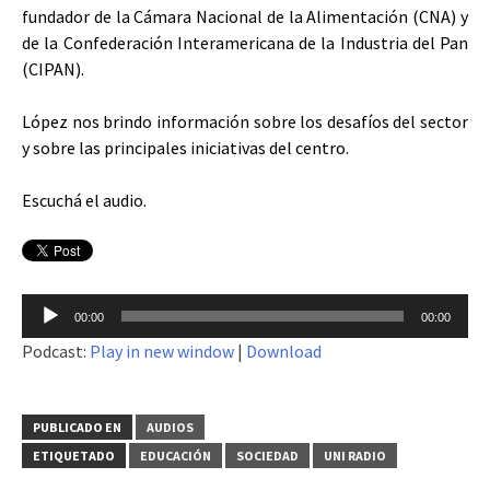
fundador de la Cámara Nacional de la Alimentación (CNA) y
de la Confederación Interamericana de la Industria del Pan
(CIPAN).
López nos brindo información sobre los desafíos del sector
y sobre las principales iniciativas del centro.
Escuchá el audio.
Reproductor
00:00
00:00
de
Podcast:
Play in new window
|
Download
audio
PUBLICADO EN
AUDIOS
ETIQUETADO
EDUCACIÓN
SOCIEDAD
UNI RADIO