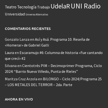
UNI Radio
UdelaR
Teatro
Tecnología
Trabajo
Universidad
Universo Alternativo
COMENTARIOS RECIENTES
Gonzalo Lanza
en
Así y Asá. Programa 10. Reseña de
«Homerar» de Gabriel Galli
Laura
en
Escaramujo #6: Columna de historia «Fue cantando
que crecí» #2
Silvana
en
Cientotrés PIM – Decimoprimer Programa, Ciclo
2024: “Barrio Nuevo Viñedo, Punta de Rieles”
Maritza Cruz Arzola
en
BILONGO – Ciclo 2024/Programa 25
– LOS METALES DEL TERROR – 2da. Parte
AHORA EN VIVO