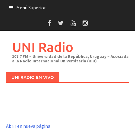
Saltar
Menú Superior
al
contenido
UNI Radio
107.7 FM – Universidad de la República, Uruguay – Asociada
a la Radio Internacional Universitaria (RIU)
UNI RADIO EN VIVO
Abrir en nueva página