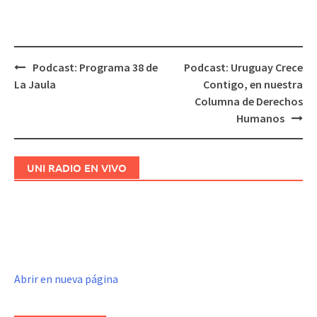
Podcast: Programa 38 de
Podcast: Uruguay Crece
Navegación
La Jaula
Contigo, en nuestra
de
Columna de Derechos
entradas
Humanos
UNI RADIO EN VIVO
Abrir en nueva página