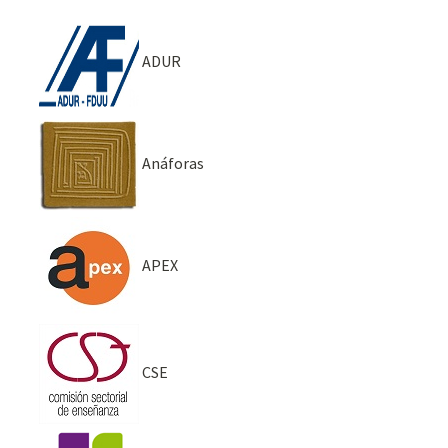
ADUR
Anáforas
APEX
CSE