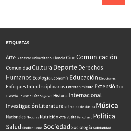
ETIQUETAS
Comunicación
Arte
Cine
Ciencia
Bienestar Universitario
Deporte
Cultura
Derechos
Comunidad
Educación
Humanos
Ecología
Economía
Elecciones
Extensión
Enfoques Interdisciplinarios
Entretenimiento
FIC
Internacional
Historia
Frikismo
Fútbol
Filosofía
género
Música
Investigación
Literatura
Miércoles de Música
Política
Nacionales
Nutrición
otra vuelta
Noticias
Periodismo
Sociedad
Salud
Sociología
Sindicalismo
Solidaridad