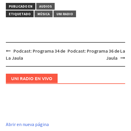
PUBLICADO EN
AUDIOS
ETIQUETADO
MÚSICA
UNI RADIO
Podcast: Programa 34 de
Podcast: Programa 36 de La
Navegación
La Jaula
Jaula
de
entradas
UNI RADIO EN VIVO
Abrir en nueva página