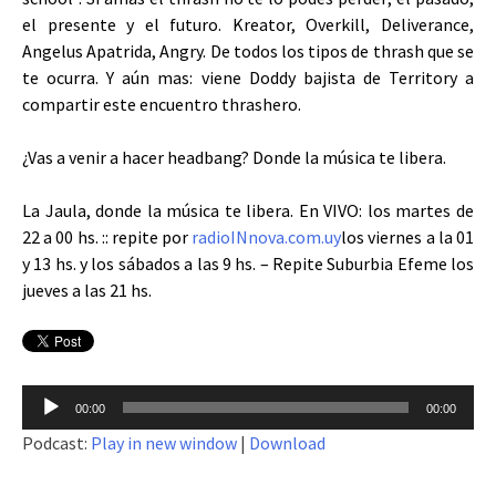
el presente y el futuro. Kreator, Overkill, Deliverance,
Angelus Apatrida, Angry. De todos los tipos de thrash que se
te ocurra. Y aún mas: viene Doddy bajista de Territory a
compartir este encuentro thrashero.
¿Vas a venir a hacer headbang? Donde la música te libera.
La Jaula, donde la música te libera. En VIVO: los martes de
22 a 00 hs. :: repite por
radioINnova.com.uy
los viernes a la 01
y 13 hs. y los sábados a las 9 hs. – Repite Suburbia Efeme los
jueves a las 21 hs.
Reproductor
00:00
00:00
de
Podcast:
Play in new window
|
Download
audio