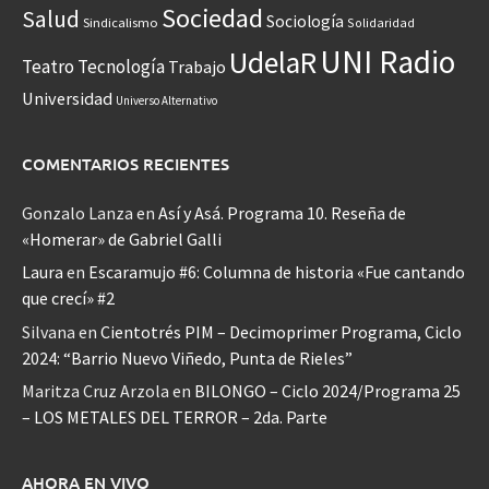
Sociedad
Salud
Sociología
Sindicalismo
Solidaridad
UNI Radio
UdelaR
Teatro
Tecnología
Trabajo
Universidad
Universo Alternativo
COMENTARIOS RECIENTES
Gonzalo Lanza
en
Así y Asá. Programa 10. Reseña de
«Homerar» de Gabriel Galli
Laura
en
Escaramujo #6: Columna de historia «Fue cantando
que crecí» #2
Silvana
en
Cientotrés PIM – Decimoprimer Programa, Ciclo
2024: “Barrio Nuevo Viñedo, Punta de Rieles”
Maritza Cruz Arzola
en
BILONGO – Ciclo 2024/Programa 25
– LOS METALES DEL TERROR – 2da. Parte
AHORA EN VIVO