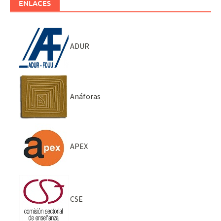
ENLACES
ADUR
Anáforas
APEX
CSE