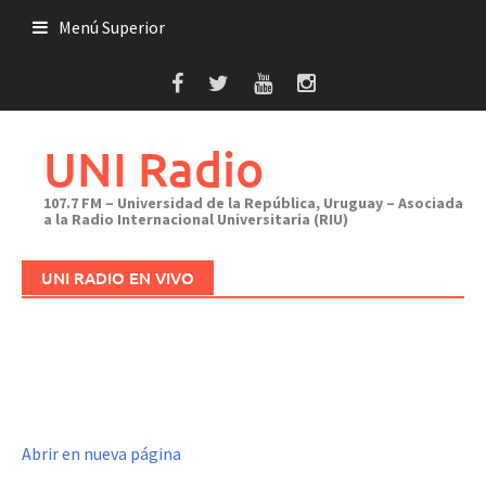
Saltar
Menú Superior
al
contenido
UNI Radio
107.7 FM – Universidad de la República, Uruguay – Asociada
a la Radio Internacional Universitaria (RIU)
UNI RADIO EN VIVO
Abrir en nueva página