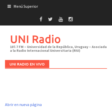
Saltar
Menú Superior
al
contenido
UNI Radio
107.7 FM – Universidad de la República, Uruguay – Asociada
a la Radio Internacional Universitaria (RIU)
UNI RADIO EN VIVO
Abrir en nueva página