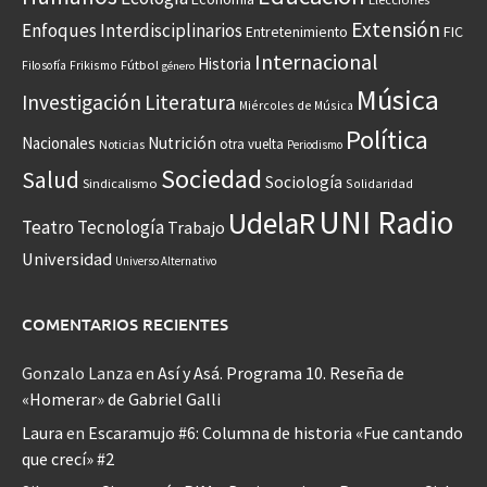
Extensión
Enfoques Interdisciplinarios
Entretenimiento
FIC
Internacional
Historia
Frikismo
Fútbol
Filosofía
género
Música
Investigación
Literatura
Miércoles de Música
Política
Nacionales
Nutrición
otra vuelta
Noticias
Periodismo
Sociedad
Salud
Sociología
Sindicalismo
Solidaridad
UNI Radio
UdelaR
Teatro
Tecnología
Trabajo
Universidad
Universo Alternativo
COMENTARIOS RECIENTES
Gonzalo Lanza
en
Así y Asá. Programa 10. Reseña de
«Homerar» de Gabriel Galli
Laura
en
Escaramujo #6: Columna de historia «Fue cantando
que crecí» #2