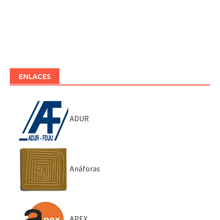
ENLACES
ADUR
Anáforas
APEX