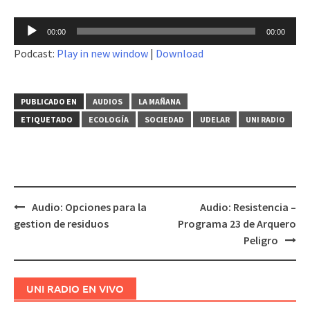
Reproductor
00:00
00:00
de
Podcast:
Play in new window
|
Download
audio
PUBLICADO EN
AUDIOS
LA MAÑANA
ETIQUETADO
ECOLOGÍA
SOCIEDAD
UDELAR
UNI RADIO
Audio: Opciones para la
Audio: Resistencia –
Navegación
gestion de residuos
Programa 23 de Arquero
de
Peligro
entradas
UNI RADIO EN VIVO