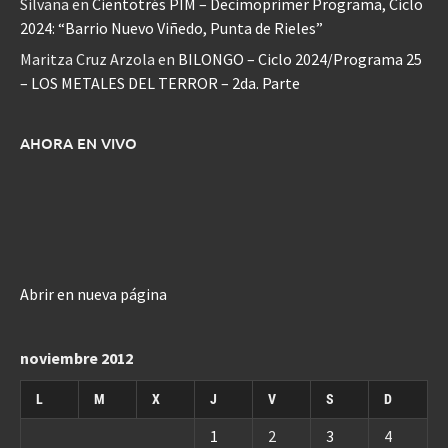
Silvana
en
Cientotrés PIM – Decimoprimer Programa, Ciclo
2024: “Barrio Nuevo Viñedo, Punta de Rieles”
Maritza Cruz Arzola
en
BILONGO – Ciclo 2024/Programa 25
– LOS METALES DEL TERROR – 2da. Parte
AHORA EN VIVO
Abrir en nueva página
noviembre 2012
L
M
X
J
V
S
D
1
2
3
4