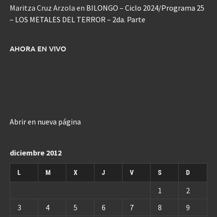
Maritza Cruz Arzola
en
BILONGO – Ciclo 2024/Programa 25
– LOS METALES DEL TERROR – 2da. Parte
AHORA EN VIVO
Abrir en nueva página
diciembre 2012
L
M
X
J
V
S
D
1
2
3
4
5
6
7
8
9