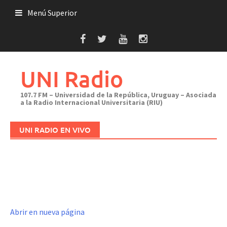
Saltar
Menú Superior
al
contenido
UNI Radio
107.7 FM – Universidad de la República, Uruguay – Asociada
a la Radio Internacional Universitaria (RIU)
UNI RADIO EN VIVO
Abrir en nueva página