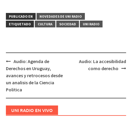
PUBLICADO EN
NOVEDADES DE UNI RADIO
ETIQUETADO
CULTURA
SOCIEDAD
UNI RADIO
Audio: Agenda de
Audio: La accesibilidad
Navegación
Derechos en Uruguay,
como derecho
de
avances y retrocesos desde
entradas
un analisis de la Ciencia
Politica
UNI RADIO EN VIVO