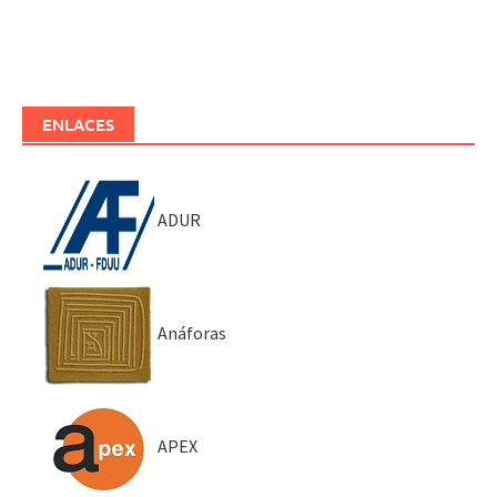
ENLACES
ADUR
Anáforas
APEX