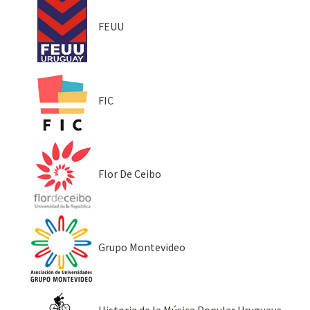
FEUU
FIC
Flor De Ceibo
Grupo Montevideo