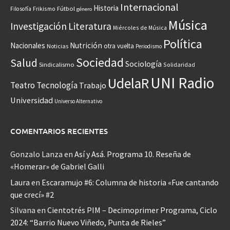
Internacional
Historia
Frikismo
Fútbol
Filosofía
género
Música
Investigación
Literatura
Miércoles de Música
Política
Nacionales
Nutrición
otra vuelta
Noticias
Periodismo
Sociedad
Salud
Sociología
Sindicalismo
Solidaridad
UNI Radio
UdelaR
Teatro
Tecnología
Trabajo
Universidad
Universo Alternativo
COMENTARIOS RECIENTES
Gonzalo Lanza
en
Así y Asá. Programa 10. Reseña de
«Homerar» de Gabriel Galli
Laura
en
Escaramujo #6: Columna de historia «Fue cantando
que crecí» #2
Silvana
en
Cientotrés PIM – Decimoprimer Programa, Ciclo
2024: “Barrio Nuevo Viñedo, Punta de Rieles”