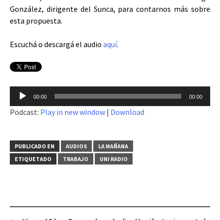
González, dirigente del Sunca, para contarnos más sobre
esta propuesta.
Escuchá o descargá el audio
aquí
.
Reproductor
00:00
00:00
de
Podcast:
Play in new window
|
Download
audio
PUBLICADO EN
AUDIOS
LA MAÑANA
ETIQUETADO
TRABAJO
UNI RADIO