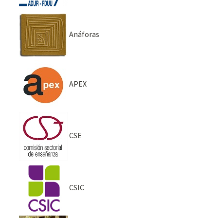
Anáforas
APEX
CSE
CSIC