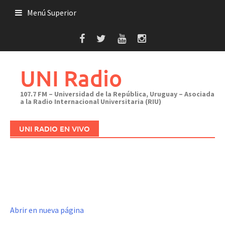
Saltar
Menú Superior
al
contenido
UNI Radio
107.7 FM – Universidad de la República, Uruguay – Asociada
a la Radio Internacional Universitaria (RIU)
UNI RADIO EN VIVO
Abrir en nueva página