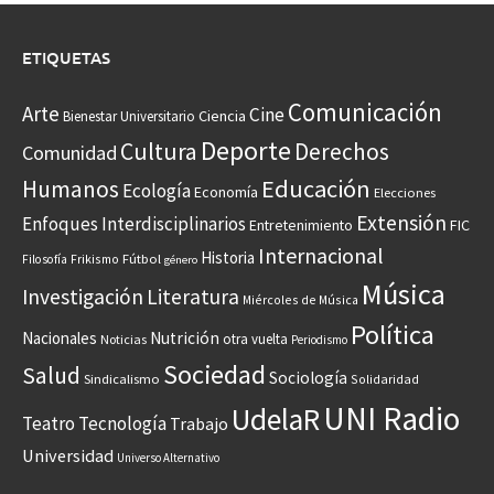
ETIQUETAS
Comunicación
Arte
Cine
Ciencia
Bienestar Universitario
Deporte
Cultura
Derechos
Comunidad
Educación
Humanos
Ecología
Economía
Elecciones
Extensión
Enfoques Interdisciplinarios
Entretenimiento
FIC
Internacional
Historia
Frikismo
Fútbol
Filosofía
género
Música
Investigación
Literatura
Miércoles de Música
Política
Nacionales
Nutrición
otra vuelta
Noticias
Periodismo
Sociedad
Salud
Sociología
Sindicalismo
Solidaridad
UNI Radio
UdelaR
Teatro
Tecnología
Trabajo
Universidad
Universo Alternativo