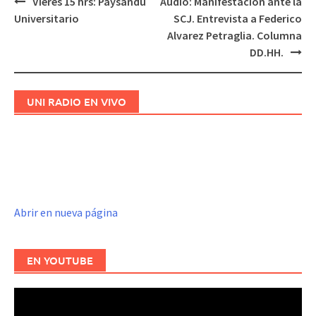
Vieres 15 hrs: Paysandu
Audio: Manifestacion ante la
Navegación
Universitario
SCJ. Entrevista a Federico
de
Alvarez Petraglia. Columna
entradas
DD.HH.
UNI RADIO EN VIVO
Abrir en nueva página
EN YOUTUBE