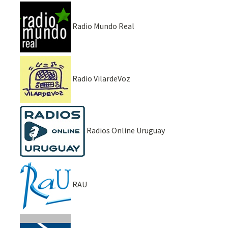
Radio Mundo Real
Radio VilardeVoz
Radios Online Uruguay
RAU