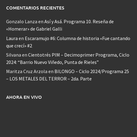
COMENTARIOS RECIENTES
Gonzalo Lanza
en
Así y Asá. Programa 10. Reseña de
«Homerar» de Gabriel Galli
Laura
en
Escaramujo #6: Columna de historia «Fue cantando
que crecí» #2
Silvana
en
Cientotrés PIM – Decimoprimer Programa, Ciclo
2024: “Barrio Nuevo Viñedo, Punta de Rieles”
Maritza Cruz Arzola
en
BILONGO – Ciclo 2024/Programa 25
– LOS METALES DEL TERROR – 2da. Parte
AHORA EN VIVO