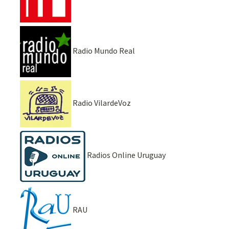
Radio Mundo Real
Radio VilardeVoz
Radios Online Uruguay
RAU