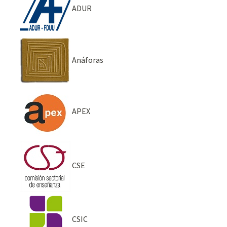
ADUR
Anáforas
APEX
CSE
CSIC