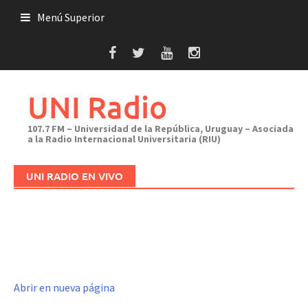
Saltar
Menú Superior
al
contenido
UNI Radio
107.7 FM – Universidad de la República, Uruguay – Asociada
a la Radio Internacional Universitaria (RIU)
UNI RADIO EN VIVO
Abrir en nueva página