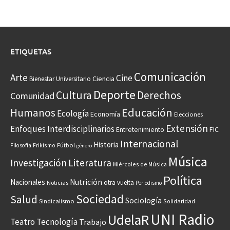
ETIQUETAS
Comunicación
Arte
Cine
Ciencia
Bienestar Universitario
Deporte
Cultura
Derechos
Comunidad
Educación
Humanos
Ecología
Economía
Elecciones
Extensión
Enfoques Interdisciplinarios
Entretenimiento
FIC
Internacional
Historia
Frikismo
Fútbol
Filosofía
género
Música
Investigación
Literatura
Miércoles de Música
Política
Nacionales
Nutrición
otra vuelta
Noticias
Periodismo
Sociedad
Salud
Sociología
Sindicalismo
Solidaridad
UNI Radio
UdelaR
Teatro
Tecnología
Trabajo