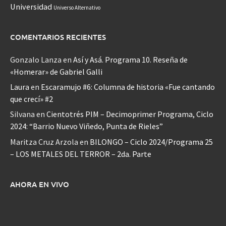
Universidad
Universo Alternativo
COMENTARIOS RECIENTES
Gonzalo Lanza
en
Así y Asá. Programa 10. Reseña de
«Homerar» de Gabriel Galli
Laura
en
Escaramujo #6: Columna de historia «Fue cantando
que crecí» #2
Silvana
en
Cientotrés PIM – Decimoprimer Programa, Ciclo
2024: “Barrio Nuevo Viñedo, Punta de Rieles”
Maritza Cruz Arzola
en
BILONGO – Ciclo 2024/Programa 25
– LOS METALES DEL TERROR – 2da. Parte
AHORA EN VIVO