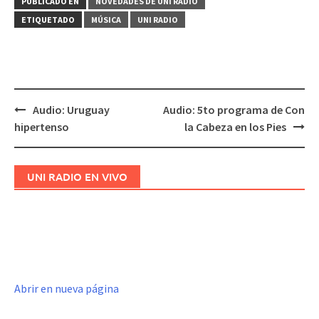
PUBLICADO EN
NOVEDADES DE UNI RADIO
ETIQUETADO
MÚSICA
UNI RADIO
Audio: Uruguay
Audio: 5to programa de Con
Navegación
hipertenso
la Cabeza en los Pies
de
entradas
UNI RADIO EN VIVO
Abrir en nueva página