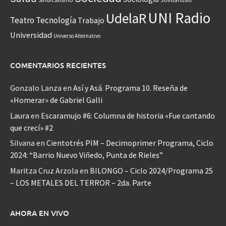
UNI Radio
UdelaR
Teatro
Tecnología
Trabajo
Universidad
Universo Alternativo
COMENTARIOS RECIENTES
Gonzalo Lanza
en
Así y Asá. Programa 10. Reseña de
«Homerar» de Gabriel Galli
Laura
en
Escaramujo #6: Columna de historia «Fue cantando
que crecí» #2
Silvana
en
Cientotrés PIM – Decimoprimer Programa, Ciclo
2024: “Barrio Nuevo Viñedo, Punta de Rieles”
Maritza Cruz Arzola
en
BILONGO – Ciclo 2024/Programa 25
– LOS METALES DEL TERROR – 2da. Parte
AHORA EN VIVO