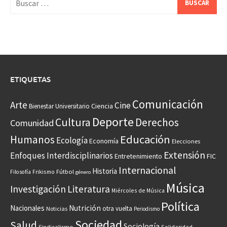
ETIQUETAS
Comunicación
Arte
Cine
Ciencia
Bienestar Universitario
Deporte
Cultura
Derechos
Comunidad
Educación
Humanos
Ecología
Economía
Elecciones
Extensión
Enfoques Interdisciplinarios
Entretenimiento
FIC
Internacional
Historia
Frikismo
Fútbol
Filosofía
género
Música
Investigación
Literatura
Miércoles de Música
Política
Nacionales
Nutrición
otra vuelta
Noticias
Periodismo
Sociedad
Salud
Sociología
Sindicalismo
Solidaridad