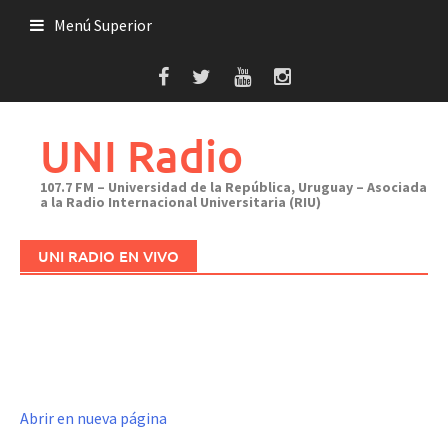
Saltar
Menú Superior
al
contenido
UNI Radio
107.7 FM – Universidad de la República, Uruguay – Asociada
a la Radio Internacional Universitaria (RIU)
UNI RADIO EN VIVO
Abrir en nueva página