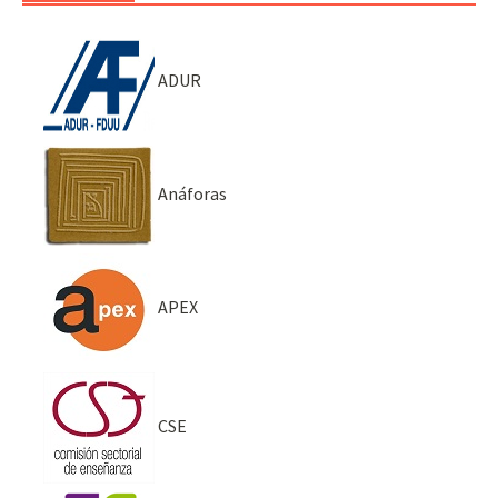
ADUR
Anáforas
APEX
CSE