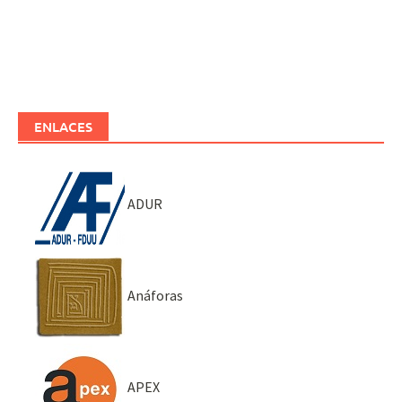
ENLACES
ADUR
Anáforas
APEX