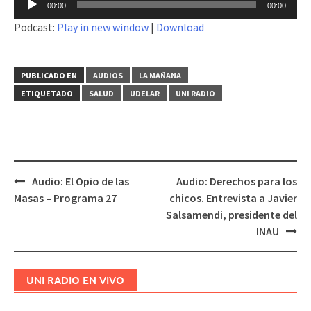
00:00
00:00
de
Podcast:
Play in new window
|
Download
audio
PUBLICADO EN
AUDIOS
LA MAÑANA
ETIQUETADO
SALUD
UDELAR
UNI RADIO
Audio: El Opio de las
Audio: Derechos para los
Navegación
Masas – Programa 27
chicos. Entrevista a Javier
de
Salsamendi, presidente del
entradas
INAU
UNI RADIO EN VIVO