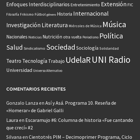
Extensión
Enfoques Interdisciplinarios
Entretenimiento
FIC
Internacional
Historia
Frikismo
Fútbol
Filosofía
género
Música
Investigación
Literatura
Miércoles de Música
Política
Nacionales
Nutrición
otra vuelta
Noticias
Periodismo
Sociedad
Salud
Sociología
Sindicalismo
Solidaridad
UNI Radio
UdelaR
Teatro
Tecnología
Trabajo
Universidad
Universo Alternativo
COMENTARIOS RECIENTES
Gonzalo Lanza
en
Así y Asá. Programa 10. Reseña de
«Homerar» de Gabriel Galli
Laura
en
Escaramujo #6: Columna de historia «Fue cantando
que crecí» #2
Silvana
en
Cientotrés PIM – Decimoprimer Programa, Ciclo