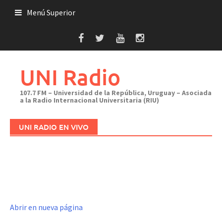
Saltar
Menú Superior
al
contenido
UNI Radio
107.7 FM – Universidad de la República, Uruguay – Asociada
a la Radio Internacional Universitaria (RIU)
UNI RADIO EN VIVO
Abrir en nueva página