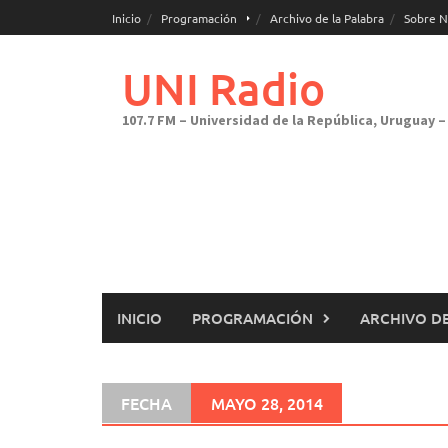
Saltar
Inicio
Programación
Archivo de la Palabra
Sobre N
al
contenido
UNI Radio
107.7 FM – Universidad de la República, Uruguay – 
INICIO
PROGRAMACIÓN
ARCHIVO DE
FECHA
MAYO 28, 2014