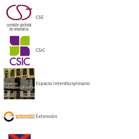
CSE
CSIC
Espacio Interdisciplinario
Extensión