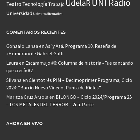
UNI Radio
UdelaR
Teatro
Tecnología
Trabajo
Universidad
Universo Alternativo
COMENTARIOS RECIENTES
Gonzalo Lanza
en
Así y Asá. Programa 10. Reseña de
«Homerar» de Gabriel Galli
Laura
en
Escaramujo #6: Columna de historia «Fue cantando
que crecí» #2
Silvana
en
Cientotrés PIM – Decimoprimer Programa, Ciclo
2024: “Barrio Nuevo Viñedo, Punta de Rieles”
Maritza Cruz Arzola
en
BILONGO – Ciclo 2024/Programa 25
– LOS METALES DEL TERROR – 2da. Parte
AHORA EN VIVO