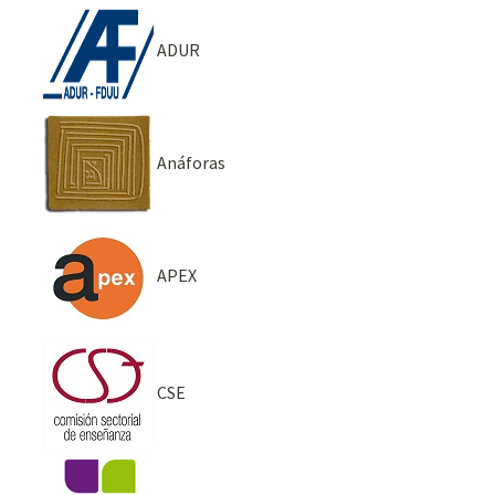
ADUR
Anáforas
APEX
CSE