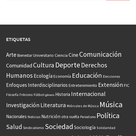
ETIQUETAS
Comunicación
Arte
Cine
Ciencia
Bienestar Universitario
Deporte
Cultura
Derechos
Comunidad
Educación
Humanos
Ecología
Economía
Elecciones
Extensión
Enfoques Interdisciplinarios
Entretenimiento
FIC
Internacional
Historia
Frikismo
Fútbol
Filosofía
género
Música
Investigación
Literatura
Miércoles de Música
Política
Nacionales
Nutrición
otra vuelta
Noticias
Periodismo
Sociedad
Salud
Sociología
Sindicalismo
Solidaridad