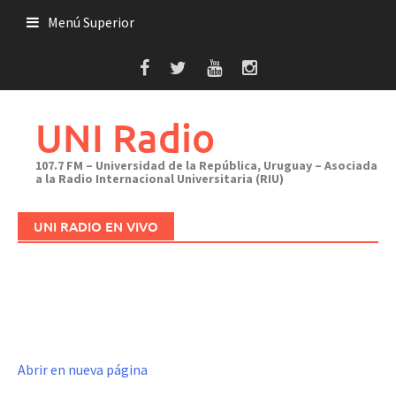
Saltar
Menú Superior
al
contenido
UNI Radio
107.7 FM – Universidad de la República, Uruguay – Asociada
a la Radio Internacional Universitaria (RIU)
UNI RADIO EN VIVO
Abrir en nueva página