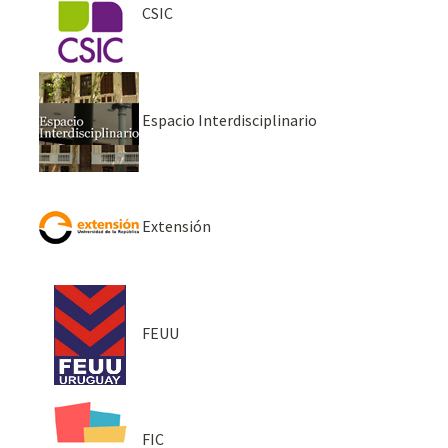
CSIC
Espacio Interdisciplinario
Extensión
FEUU
FIC