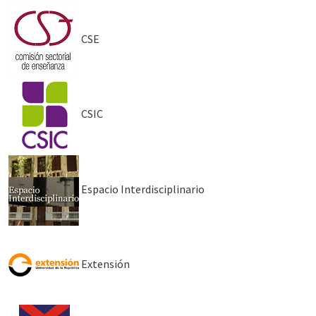
CSE
CSIC
Espacio Interdisciplinario
Extensión