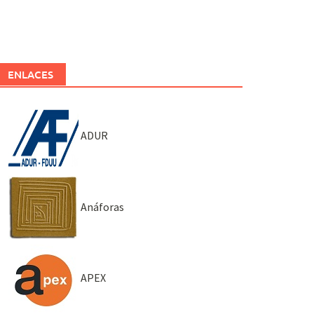
ENLACES
ADUR
Anáforas
APEX