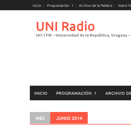
Saltar
Inicio
Programación
Archivo de la Palabra
Sobre N
al
contenido
UNI Radio
107.7 FM – Universidad de la República, Uruguay – 
INICIO
PROGRAMACIÓN
ARCHIVO DE
MES
JUNIO 2014