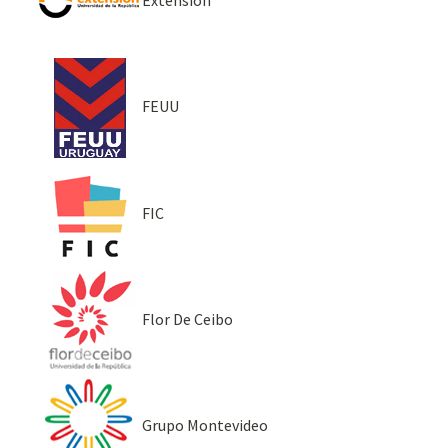
FEUU
FIC
Flor De Ceibo
Grupo Montevideo