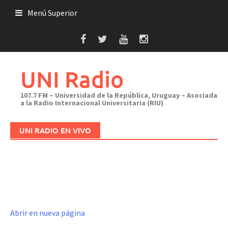
Saltar
Menú Superior
al
contenido
UNI Radio
107.7 FM – Universidad de la República, Uruguay – Asociada
a la Radio Internacional Universitaria (RIU)
UNI RADIO EN VIVO
Abrir en nueva página