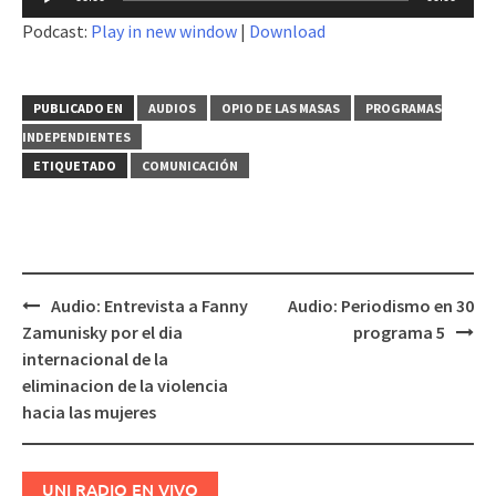
de
Podcast:
Play in new window
|
Download
audio
PUBLICADO EN
AUDIOS
OPIO DE LAS MASAS
PROGRAMAS
INDEPENDIENTES
ETIQUETADO
COMUNICACIÓN
Audio: Entrevista a Fanny
Audio: Periodismo en 30
Navegación
Zamunisky por el dia
programa 5
de
internacional de la
entradas
eliminacion de la violencia
hacia las mujeres
UNI RADIO EN VIVO