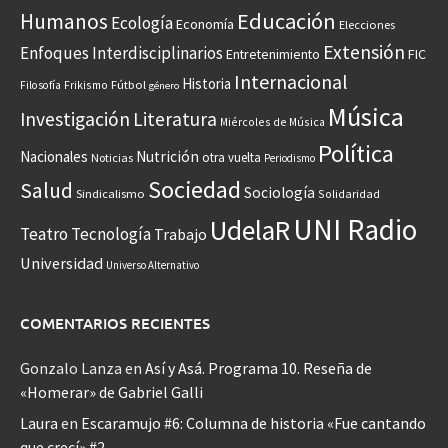
Educación
Humanos
Ecología
Economía
Elecciones
Extensión
Enfoques Interdisciplinarios
Entretenimiento
FIC
Internacional
Historia
Frikismo
Fútbol
Filosofía
género
Música
Investigación
Literatura
Miércoles de Música
Política
Nacionales
Nutrición
otra vuelta
Noticias
Periodismo
Sociedad
Salud
Sociología
Sindicalismo
Solidaridad
UNI Radio
UdelaR
Teatro
Tecnología
Trabajo
Universidad
Universo Alternativo
COMENTARIOS RECIENTES
Gonzalo Lanza
en
Así y Asá. Programa 10. Reseña de
«Homerar» de Gabriel Galli
Laura
en
Escaramujo #6: Columna de historia «Fue cantando
que crecí» #2