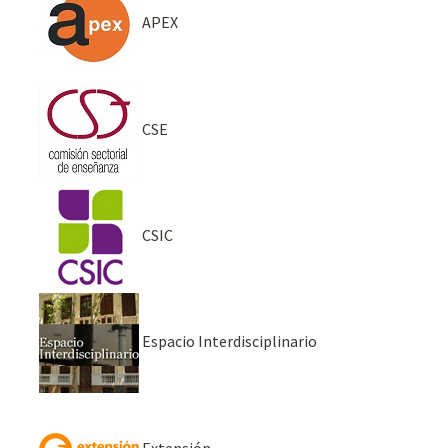
APEX
CSE
CSIC
Espacio Interdisciplinario
Extensión