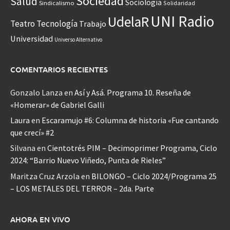
Sociedad
Salud
Sociología
Sindicalismo
Solidaridad
UNI Radio
UdelaR
Teatro
Tecnología
Trabajo
Universidad
Universo Alternativo
COMENTARIOS RECIENTES
Gonzalo Lanza
en
Así y Asá. Programa 10. Reseña de
«Homerar» de Gabriel Galli
Laura
en
Escaramujo #6: Columna de historia «Fue cantando
que crecí» #2
Silvana
en
Cientotrés PIM – Decimoprimer Programa, Ciclo
2024: “Barrio Nuevo Viñedo, Punta de Rieles”
Maritza Cruz Arzola
en
BILONGO – Ciclo 2024/Programa 25
– LOS METALES DEL TERROR – 2da. Parte
AHORA EN VIVO