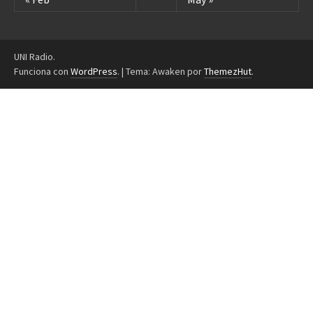
UNI Radio.
Funciona con
WordPress
.
|
Tema: Awaken por
ThemezHut
.