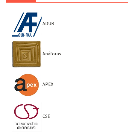
ADUR
Anáforas
APEX
CSE