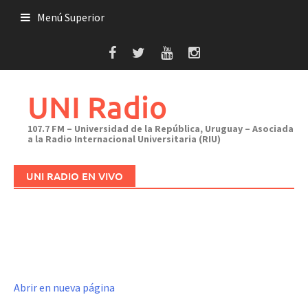
Saltar
Menú Superior
al
contenido
UNI Radio
107.7 FM – Universidad de la República, Uruguay – Asociada
a la Radio Internacional Universitaria (RIU)
UNI RADIO EN VIVO
Abrir en nueva página