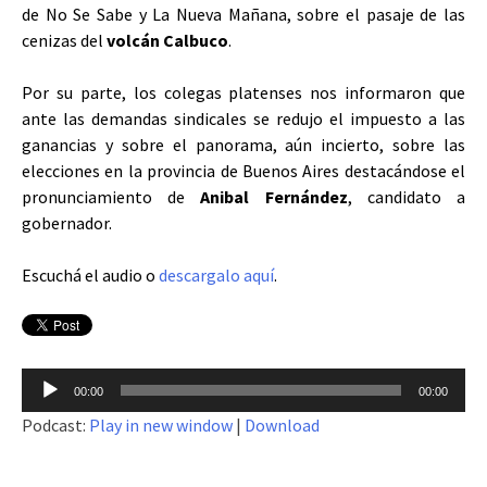
de No Se Sabe y La Nueva Mañana, sobre el pasaje de las
cenizas del
volcán Calbuco
.
Por su parte, los colegas platenses nos informaron que
ante las demandas sindicales se redujo el impuesto a las
ganancias y sobre el panorama, aún incierto, sobre las
elecciones en la provincia de Buenos Aires destacándose el
pronunciamiento de
Anibal Fernández
,
candidato a
gobernador.
Escuchá el audio o
descargalo aquí
.
Reproductor
00:00
00:00
de
Podcast:
Play in new window
|
Download
audio