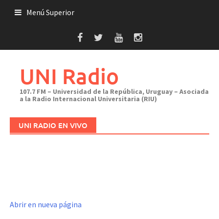
Saltar
Menú Superior
al
contenido
UNI Radio
107.7 FM – Universidad de la República, Uruguay – Asociada
a la Radio Internacional Universitaria (RIU)
UNI RADIO EN VIVO
Abrir en nueva página