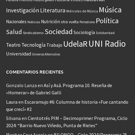
Filosofía
género
Música
Investigación
Literatura
Miércoles de Música
Política
Nacionales
Nutrición
otra vuelta
Noticias
Periodismo
Sociedad
Salud
Sociología
Sindicalismo
Solidaridad
UNI Radio
UdelaR
Teatro
Tecnología
Trabajo
Universidad
Universo Alternativo
COMENTARIOS RECIENTES
Gonzalo Lanza
en
Así y Asá. Programa 10. Reseña de
«Homerar» de Gabriel Galli
Laura
en
Escaramujo #6: Columna de historia «Fue cantando
que crecí» #2
Silvana
en
Cientotrés PIM – Decimoprimer Programa, Ciclo
2024: “Barrio Nuevo Viñedo, Punta de Rieles”
Maritza Cruz Arzola
en
BILONGO – Ciclo 2024/Programa 25