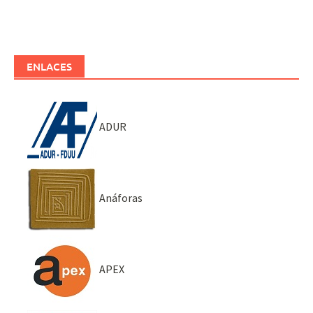
ENLACES
ADUR
Anáforas
APEX