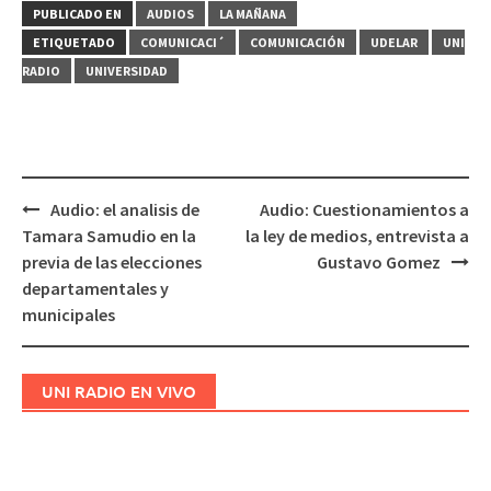
PUBLICADO EN
AUDIOS
LA MAÑANA
ETIQUETADO
COMUNICACI´
COMUNICACIÓN
UDELAR
UNI
RADIO
UNIVERSIDAD
Audio: el analisis de
Audio: Cuestionamientos a
Navegación
Tamara Samudio en la
la ley de medios, entrevista a
de
previa de las elecciones
Gustavo Gomez
entradas
departamentales y
municipales
UNI RADIO EN VIVO