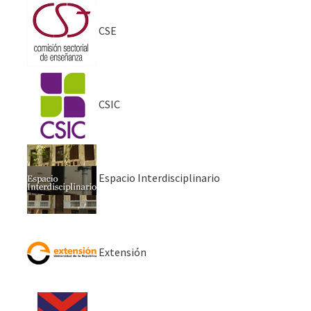
CSE
CSIC
Espacio Interdisciplinario
Extensión