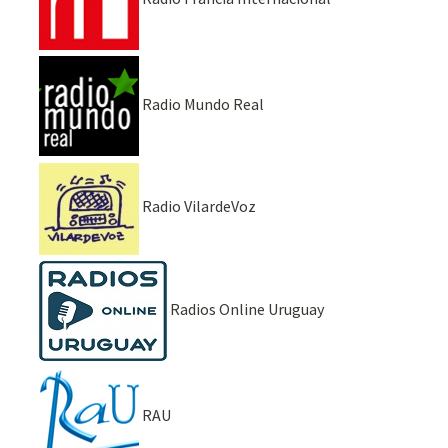
Radio Mundo Real
Radio VilardeVoz
Radios Online Uruguay
RAU