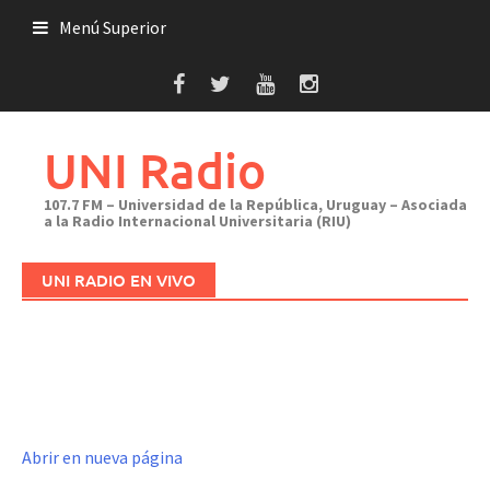
Saltar
Menú Superior
al
contenido
UNI Radio
107.7 FM – Universidad de la República, Uruguay – Asociada
a la Radio Internacional Universitaria (RIU)
UNI RADIO EN VIVO
Abrir en nueva página