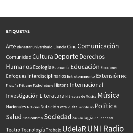
ETIQUETAS
Comunicación
Arte
Cine
Ciencia
Bienestar Universitario
Deporte
Cultura
Derechos
Comunidad
Educación
Humanos
Ecología
Economía
Elecciones
Extensión
Enfoques Interdisciplinarios
Entretenimiento
FIC
Internacional
Historia
Frikismo
Fútbol
Filosofía
género
Música
Investigación
Literatura
Miércoles de Música
Política
Nacionales
Nutrición
otra vuelta
Noticias
Periodismo
Sociedad
Salud
Sociología
Sindicalismo
Solidaridad
UNI Radio
UdelaR
Teatro
Tecnología
Trabajo