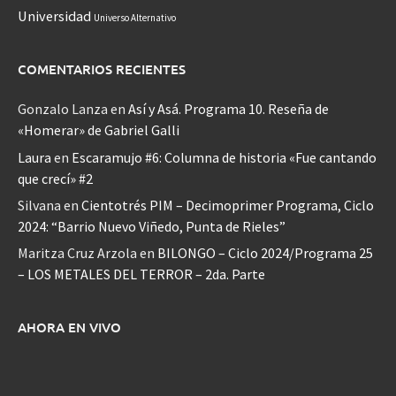
Universidad
Universo Alternativo
COMENTARIOS RECIENTES
Gonzalo Lanza
en
Así y Asá. Programa 10. Reseña de
«Homerar» de Gabriel Galli
Laura
en
Escaramujo #6: Columna de historia «Fue cantando
que crecí» #2
Silvana
en
Cientotrés PIM – Decimoprimer Programa, Ciclo
2024: “Barrio Nuevo Viñedo, Punta de Rieles”
Maritza Cruz Arzola
en
BILONGO – Ciclo 2024/Programa 25
– LOS METALES DEL TERROR – 2da. Parte
AHORA EN VIVO