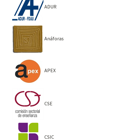
ADUR
Anáforas
APEX
CSE
CSIC