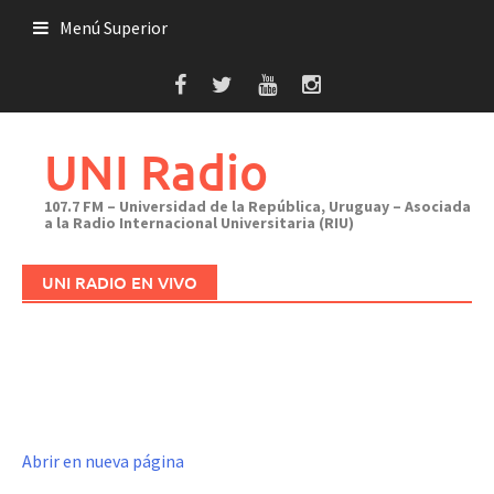
Saltar
Menú Superior
al
contenido
UNI Radio
107.7 FM – Universidad de la República, Uruguay – Asociada
a la Radio Internacional Universitaria (RIU)
UNI RADIO EN VIVO
Abrir en nueva página