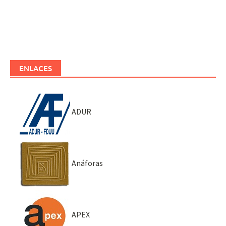
ENLACES
ADUR
Anáforas
APEX