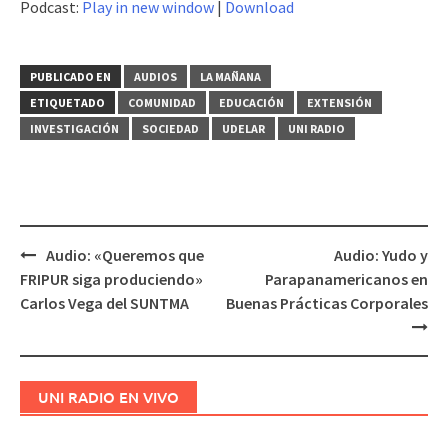
Podcast:
Play in new window
|
Download
audio
PUBLICADO EN
AUDIOS
LA MAÑANA
ETIQUETADO
COMUNIDAD
EDUCACIÓN
EXTENSIÓN
INVESTIGACIÓN
SOCIEDAD
UDELAR
UNI RADIO
Audio: «Queremos que
Audio: Yudo y
Navegación
FRIPUR siga produciendo»
Parapanamericanos en
de
Carlos Vega del SUNTMA
Buenas Prácticas Corporales
entradas
UNI RADIO EN VIVO