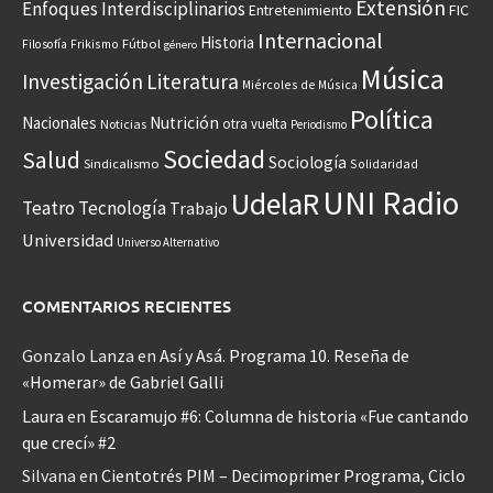
Extensión
Enfoques Interdisciplinarios
Entretenimiento
FIC
Internacional
Historia
Frikismo
Fútbol
Filosofía
género
Música
Investigación
Literatura
Miércoles de Música
Política
Nacionales
Nutrición
otra vuelta
Noticias
Periodismo
Sociedad
Salud
Sociología
Sindicalismo
Solidaridad
UNI Radio
UdelaR
Teatro
Tecnología
Trabajo
Universidad
Universo Alternativo
COMENTARIOS RECIENTES
Gonzalo Lanza
en
Así y Asá. Programa 10. Reseña de
«Homerar» de Gabriel Galli
Laura
en
Escaramujo #6: Columna de historia «Fue cantando
que crecí» #2
Silvana
en
Cientotrés PIM – Decimoprimer Programa, Ciclo