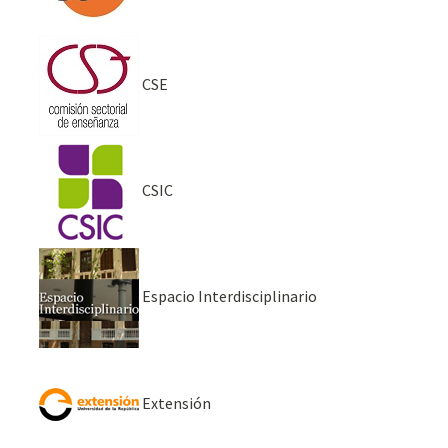
CSE
CSIC
Espacio Interdisciplinario
Extensión