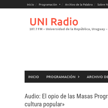
Saltar
Inicio
Programación
Archivo de la Palabra
Sobre N
al
contenido
UNI Radio
107.7 FM – Universidad de la República, Uruguay – 
INICIO
PROGRAMACIÓN
ARCHIVO DE
Audio: El opio de las Masas Progr
cultura popular»