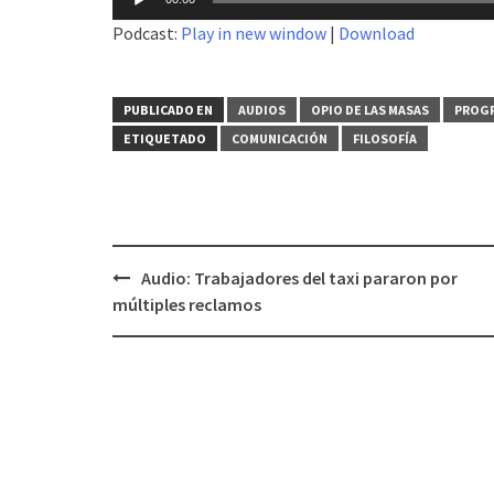
de
Podcast:
Play in new window
|
Download
audio
PUBLICADO EN
AUDIOS
OPIO DE LAS MASAS
PROGR
ETIQUETADO
COMUNICACIÓN
FILOSOFÍA
Audio: Trabajadores del taxi pararon por
Navegación
múltiples reclamos
de
entradas