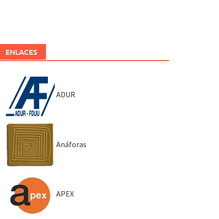
ENLACES
ADUR
Anáforas
APEX