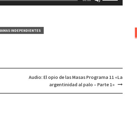
las
teclas
de
flecha
AMAS INDEPENDIENTES
arriba/abajo
para
aumentar
o
disminuir
el
Audio: El opio de las Masas Programa 11 «La
volumen.
argentinidad al palo – Parte 1»