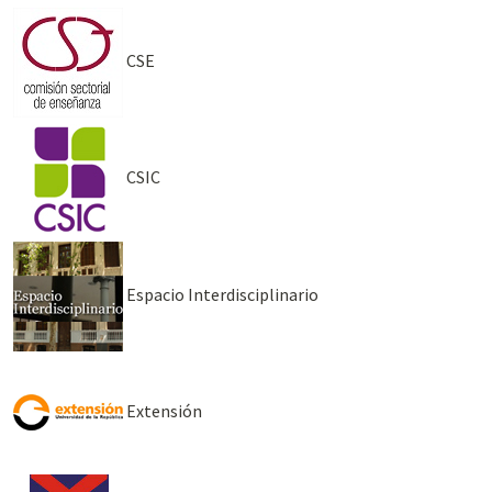
CSE
CSIC
Espacio Interdisciplinario
Extensión