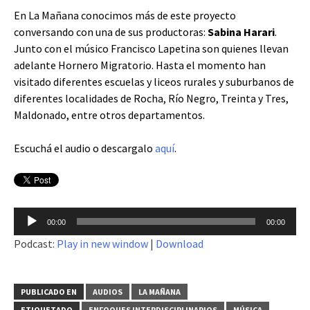
En La Mañana conocimos más de este proyecto
conversando con una de sus productoras:
Sabina Harari
.
Junto con el músico Francisco Lapetina son quienes llevan
adelante Hornero Migratorio. Hasta el momento han
visitado diferentes escuelas y liceos rurales y suburbanos de
diferentes localidades de Rocha, Río Negro, Treinta y Tres,
Maldonado, entre otros departamentos.
Escuchá el audio o descargalo
aquí
.
Reproductor
00:00
00:00
de
Podcast:
Play in new window
|
Download
audio
PUBLICADO EN
AUDIOS
LA MAÑANA
ETIQUETADO
ENFOQUES INTERDISCIPLINARIOS
MÚSICA