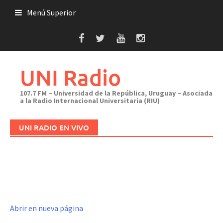
Saltar
Menú Superior
al
contenido
UNI Radio
107.7 FM – Universidad de la República, Uruguay – Asociada
a la Radio Internacional Universitaria (RIU)
UNI RADIO EN VIVO
Abrir en nueva página