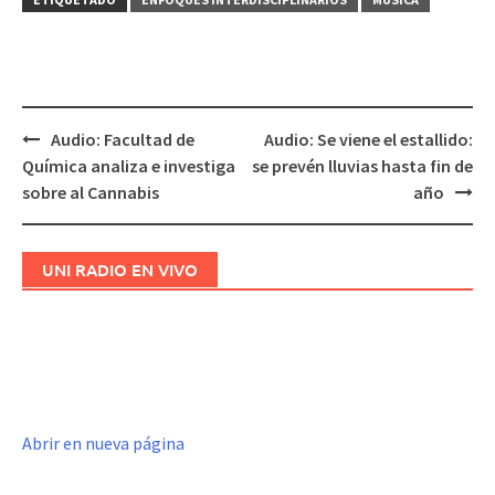
Audio: Facultad de
Audio: Se viene el estallido:
Navegación
Química analiza e investiga
se prevén lluvias hasta fin de
de
sobre al Cannabis
año
entradas
UNI RADIO EN VIVO
Abrir en nueva página