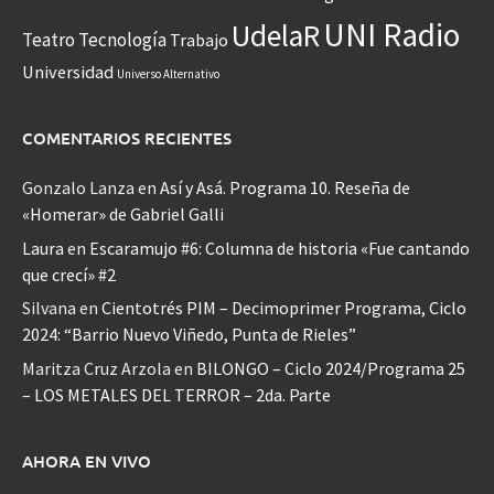
UNI Radio
UdelaR
Teatro
Tecnología
Trabajo
Universidad
Universo Alternativo
COMENTARIOS RECIENTES
Gonzalo Lanza
en
Así y Asá. Programa 10. Reseña de
«Homerar» de Gabriel Galli
Laura
en
Escaramujo #6: Columna de historia «Fue cantando
que crecí» #2
Silvana
en
Cientotrés PIM – Decimoprimer Programa, Ciclo
2024: “Barrio Nuevo Viñedo, Punta de Rieles”
Maritza Cruz Arzola
en
BILONGO – Ciclo 2024/Programa 25
– LOS METALES DEL TERROR – 2da. Parte
AHORA EN VIVO