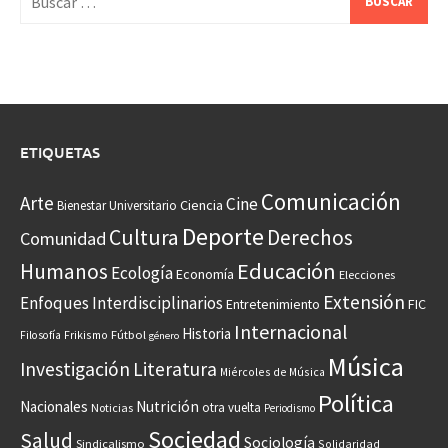
ETIQUETAS
Comunicación
Arte
Cine
Ciencia
Bienestar Universitario
Deporte
Cultura
Derechos
Comunidad
Educación
Humanos
Ecología
Economía
Elecciones
Extensión
Enfoques Interdisciplinarios
Entretenimiento
FIC
Internacional
Historia
Frikismo
Fútbol
Filosofía
género
Música
Investigación
Literatura
Miércoles de Música
Política
Nacionales
Nutrición
otra vuelta
Noticias
Periodismo
Sociedad
Salud
Sociología
Sindicalismo
Solidaridad