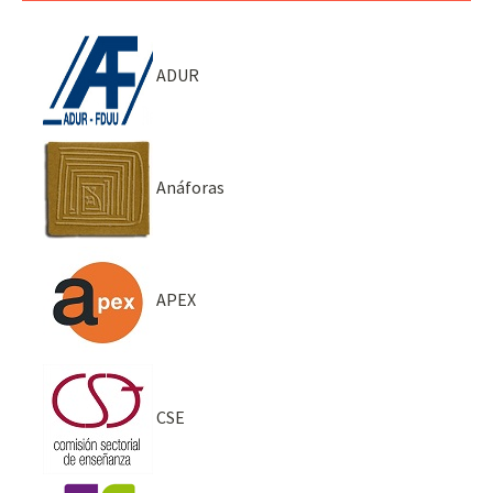
ADUR
Anáforas
APEX
CSE